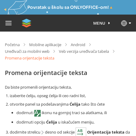
Povratak u školu sa ONLYOFFICE-om!
MENU
Početna
Mobilne aplikacije
Android
Uređivači za mobilni web
Veb verzija uređivača tabela
Promena orijentacije teksta
Promena orijentacije teksta
Da biste promenili orijentaciju teksta,
izaberite ćeliju, opseg ćelija ili ceo radni list,
otvorite panel sa podešavanjima
Ćelija
tako što ćete
dodirnuti
ikonu na gornjoj traci sa alatkama, ili
dodirnuti opciju
Ćelija
u iskačućem meniju,
dodirnite strelicu
desno od sekcije
Orijentacija teksta
da