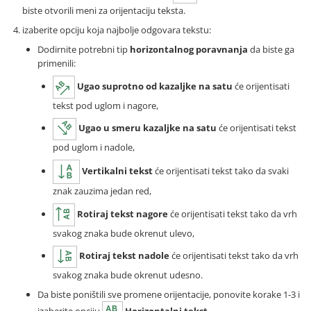
biste otvorili meni za orijentaciju teksta.
izaberite opciju koja najbolje odgovara tekstu:
Dodirnite potrebni tip
horizontalnog poravnanja
da biste ga
primenili:
Ugao suprotno od kazaljke na satu
će orijentisati
tekst pod uglom i nagore,
Ugao u smeru kazaljke na satu
će orijentisati tekst
pod uglom i nadole,
Vertikalni tekst
će orijentisati tekst tako da svaki
znak zauzima jedan red,
Rotiraj tekst nagore
će orijentisati tekst tako da vrh
svakog znaka bude okrenut ulevo,
Rotiraj tekst nadole
će orijentisati tekst tako da vrh
svakog znaka bude okrenut udesno.
Da biste poništili sve promene orijentacije, ponovite korake 1-3 i
izaberite opciju
Horizontalni tekst
.