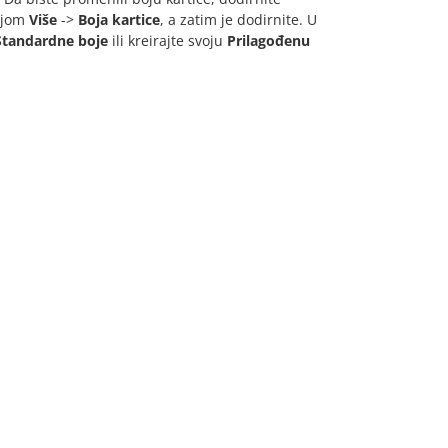
cijom
Više
->
Boja kartice
, a zatim je dodirnite. U
Standardne boje
ili kreirajte svoju
Prilagođenu