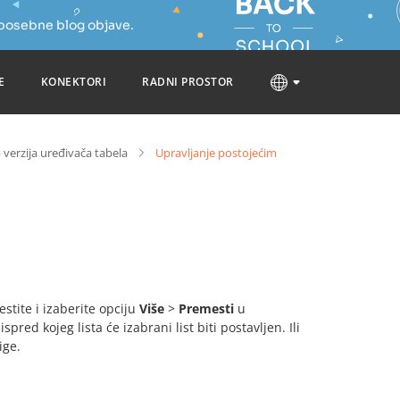
 posebne blog objave.
E
KONEKTORI
RADNI PROSTOR
 verzija uređivača tabela
Upravljanje postojećim
estite i izaberite opciju
Više
>
Premesti
u
ispred kojeg lista će izabrani list biti postavljen. Ili
ige.