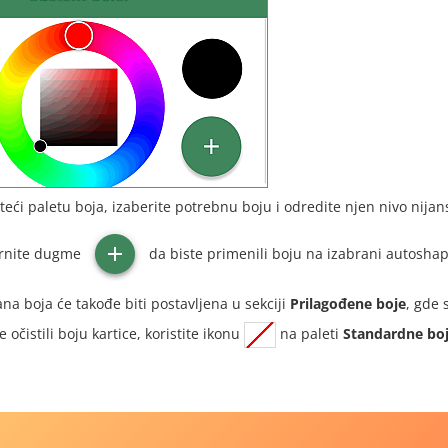
steći paletu boja, izaberite potrebnu boju i odredite njen nivo nijan
rnite dugme
da biste primenili boju na izabrani autoshap
na boja će takođe biti postavljena u sekciji
Prilagođene boje
, gde 
e očistili boju kartice, koristite ikonu
na paleti
Standardne bo