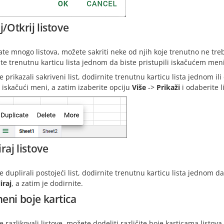
j/Otkrij listove
te mnogo listova, možete sakriti neke od njih koje trenutno ne treba
te trenutnu karticu lista jednom da biste pristupili iskačućem men
e prikazali sakriveni list, dodirnite trenutnu karticu lista jednom il
 iskačući meni, a zatim izaberite opciju
Više
->
Prikaži
i odaberite li
raj listove
e duplirali postojeći list, dodirnite trenutnu karticu lista jednom 
iraj
, a zatim je dodirnite.
eni boje kartica
e razlikovali listove, možete dodeliti različite boje karticama listov