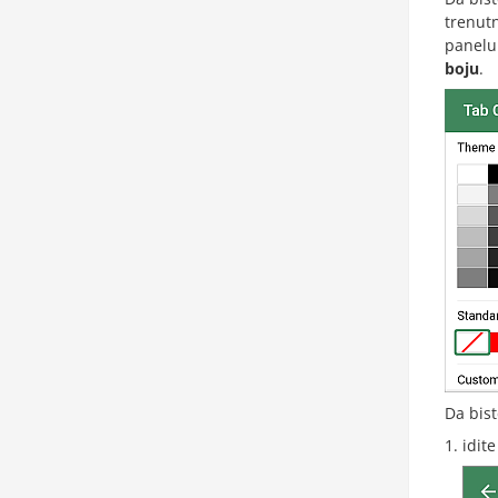
trenutn
panel
boju
.
Da bis
idit