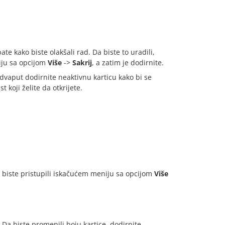
te kako biste olakšali rad. Da biste to uradili,
iju sa opcijom
Više
->
Sakrij
, a zatim je dodirnite.
i dvaput dodirnite neaktivnu karticu kako bi se
st koji želite da otkrijete.
da biste pristupili iskačućem meniju sa opcijom
Više
a. Da biste promenili boju kartice, dodirnite