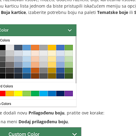
u karticu lista jednom da biste pristupili iskačućem meniju sa op
u
Boja kartice
, izaberite potrebnu boju na paleti
Tematske boje
ili
te dodali novu
Prilagođenu boju
, pratite ove korake:
e na meni
Dodaj prilagođenu boju
,