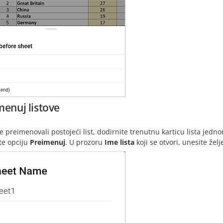
menuj listove
e preimenovali postojeći list, dodirnite trenutnu karticu lista jedn
te opciju
Preimenuj
. U prozoru
Ime lista
koji se otvori, unesite žel