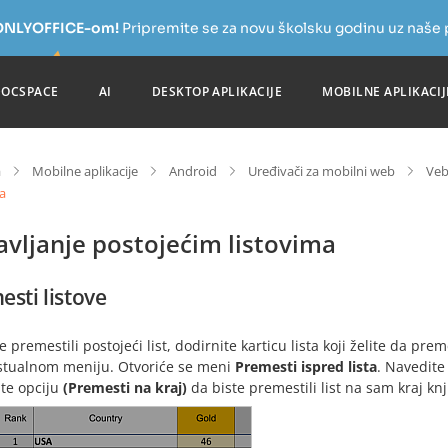
a ONLYOFFICE-om!
Pripremite se za novu školsku godinu uz naše
DOCSPACE
AI
DESKTOP APLIKACIJE
MOBILNE APLIKACIJ
a
Mobilne aplikacije
Android
Uređivači za mobilni web
Veb
a
vljanje postojećim listovima
esti listove
e premestili postojeći list, dodirnite karticu lista koji želite da prem
stualnom meniju. Otvoriće se meni
Premesti ispred lista
. Navedite 
ite opciju
(Premesti na kraj)
da biste premestili list na sam kraj knj