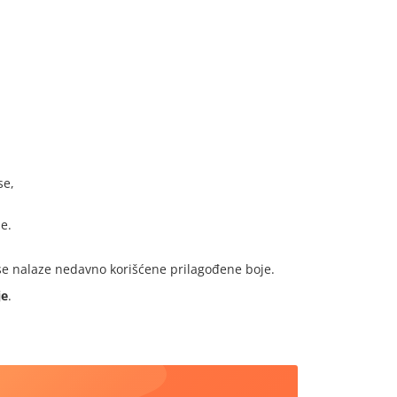
se,
e.
se nalaze nedavno korišćene prilagođene boje.
je
.