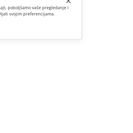
ajt, poboljšamo vaše pregledanje i
ljati svojim preferencijama.
KONTAKTIRAJTE NAS
Pitanja o prodaji
sales@onlyoffice.com
Upiti partnera
partners@onlyoffice.com
Upiti medija
press@onlyoffice.com
Zatraži poziv