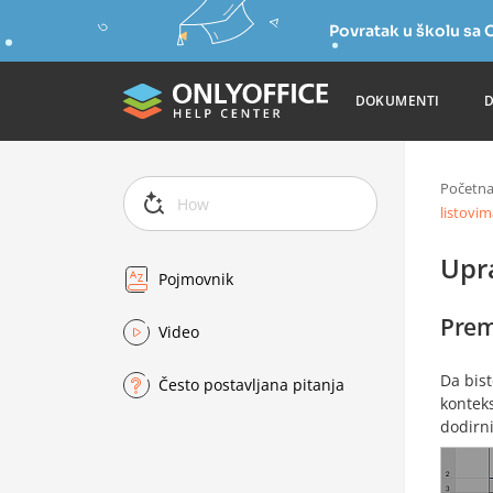
Povratak u školu s
DOKUMENTI
Početn
listovim
Upra
Pojmovnik
Prem
Video
Da bist
Često postavljana pitanja
kontek
dodirn