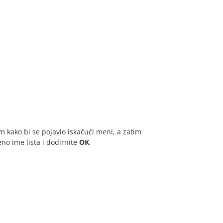
om kako bi se pojavio iskačući meni, a zatim
jeno ime lista i dodirnite
OK
.