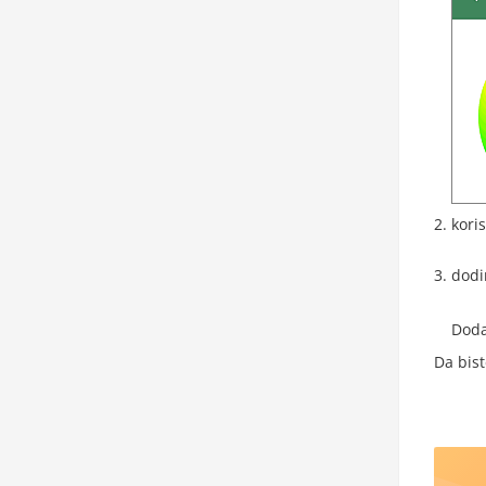
kori
dodi
Doda
Da bist