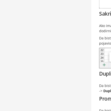
Sakri
Ako ima
dodirni
Da bist
pojavio
Dupli
Da bist
->
Dupl
Prom
Da bist