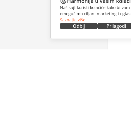
Harmonija u vašim kolač
Naš sajt koristi kolačiće kako bi v
omogućimo ciljani marketing i oglase
Saznajte više
Odbij
Prilagodi
NABAVITE ODMAH
SARAĐU
Docs
Za dopri
DocSpace
Za prevo
Workspace
Za influe
Konektori
Slobodna
Desktop aplikacije
PRIMAJT
Mobilne aplikacije
Blog