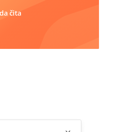
da čita