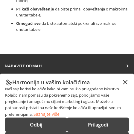
tabele;
Prikaži obaveštenje
da biste primali obaveštenja o makroima
unutar tabele;
Omogući sve
da biste automatski pokrenuli sve makroe
unutar tabele.
NABAVITE ODMAH
Docs
SARAĐUJTE
Harmonija u vašim kolačićima
DocSpace
Naš sajt koristi kolačiće kako bi vam pružio prilagođeno iskustvo.
Za doprinosioce
PRIMAJTE VESTI
Kolačići nam pomažu da pokrenemo sajt, poboljšamo vaše
Workspace
Za prevodioce
pregledanje i omogućimo ciljani marketing i oglase. Možete u
Blog
Konektori
potpunosti pristati na naše korišćenje kolačića ili upravljati svojim
DOBIJTE POMOĆ
Za influensere
Saznajte više
preferencijama.
Desktop aplikacije
Forum
Slobodna radna mesta
KONTAKTIRAJTE NAS
Odbij
Prilagodi
Mobilne aplikacije
Kursevi obuke
Pitanja o prodaji
sales@onlyoffice.com