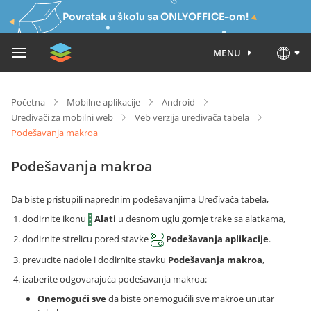
Povratak u školu sa ONLYOFFICE-om!
MENU
Početna
Mobilne aplikacije
Android
Uređivači za mobilni web
Veb verzija uređivača tabela
Podešavanja makroa
Podešavanja makroa
Da biste pristupili naprednim podešavanjima Uređivača tabela,
dodirnite ikonu
Alati
u desnom uglu gornje trake sa alatkama,
dodirnite strelicu pored stavke
Podešavanja aplikacije
.
prevucite nadole i dodirnite stavku
Podešavanja makroa
,
izaberite odgovarajuća podešavanja makroa:
Onemogući sve
da biste onemogućili sve makroe unutar