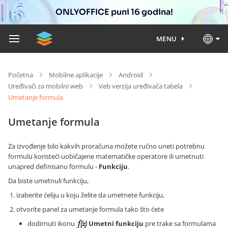
ONLYOFFICE puni 16 godina!
MENU
Početna
Mobilne aplikacije
Android
Uređivači za mobilni web
Veb verzija uređivača tabela
Umetanje formula
Umetanje formula
Za izvođenje bilo kakvih proračuna možete ručno uneti potrebnu
formulu koristeći uobičajene matematičke operatore ili umetnuti
unapred definisanu formulu -
Funkciju
.
Da biste umetnuli funkciju,
izaberite ćeliju u koju želite da umetnete funkciju,
otvorite panel za umetanje formula tako što ćete
dodirnuti ikonu
Umetni funkciju
pre trake sa formulama