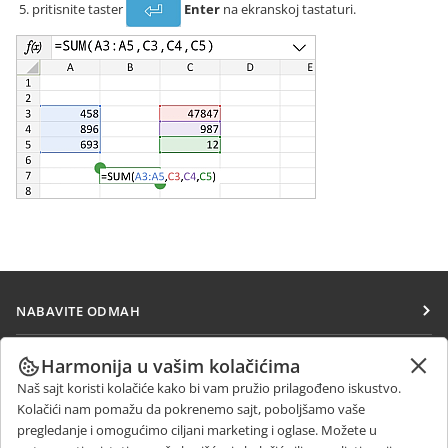
pritisnite taster
Enter
na ekranskoj tastaturi.
NABAVITE ODMAH
Docs
SARAĐUJTE
Harmonija u vašim kolačićima
DocSpace
Naš sajt koristi kolačiće kako bi vam pružio prilagođeno iskustvo.
Za doprinosioce
PRIMAJTE VESTI
Kolačići nam pomažu da pokrenemo sajt, poboljšamo vaše
Workspace
Za prevodioce
pregledanje i omogućimo ciljani marketing i oglase. Možete u
Blog
Konektori