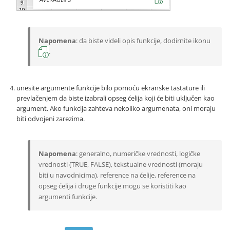
Napomena
: da biste videli opis funkcije, dodirnite ikonu
.
unesite argumente funkcije bilo pomoću ekranske tastature ili
prevlačenjem da biste izabrali opseg ćelija koji će biti uključen kao
argument. Ako funkcija zahteva nekoliko argumenata, oni moraju
biti odvojeni zarezima.
Napomena
: generalno, numeričke vrednosti, logičke
vrednosti (TRUE, FALSE), tekstualne vrednosti (moraju
biti u navodnicima), reference na ćelije, reference na
opseg ćelija i druge funkcije mogu se koristiti kao
argumenti funkcije.