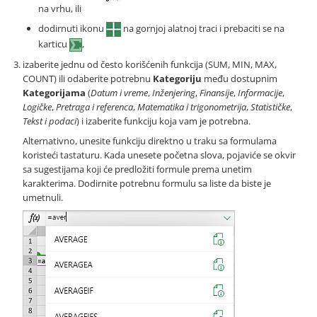
na vrhu, ili
dodirnuti ikonu
na gornjoj alatnoj traci i prebaciti se na
karticu
,
izaberite jednu od često korišćenih funkcija (SUM, MIN, MAX,
COUNT) ili odaberite potrebnu
Kategoriju
među dostupnim
Kategorijama
(
Datum i vreme
,
Inženjering
,
Finansije
,
Informacije
,
Logičke
,
Pretraga i referenca
,
Matematika i trigonometrija
,
Statističke
,
Tekst i podaci
) i izaberite funkciju koja vam je potrebna.
Alternativno, unesite funkciju direktno u traku sa formulama
koristeći tastaturu. Kada unesete početna slova, pojaviće se okvir
sa sugestijama koji će predložiti formule prema unetim
karakterima. Dodirnite potrebnu formulu sa liste da biste je
umetnuli.