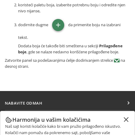
koristeći paletu boja, izaberite potrebnu boju i odredite njen
nivo nijanse,
dodirnite dugme
da primenite boju na izabrani
tekst.
Dodata boja će takođe biti smeštena u sekciji
Prilagođene
boje
, gde se nalaze nedavno korišćene prilagođene boje.
Zatvorite panel sa podešavanjima ćelije dodirivanjem strelice
na
desnoj strani.
NABAVITE ODMAH
Docs
SARAĐUJTE
Harmonija u vašim kolačićima
DocSpace
Naš sajt koristi kolačiće kako bi vam pružio prilagođeno iskustvo.
Za doprinosioce
PRIMAJTE VESTI
Kolačići nam pomažu da pokrenemo sajt, poboljšamo vaše
Workspace