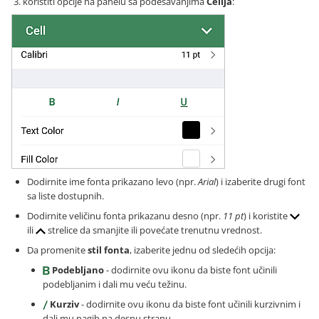
koristiti opcije na panelu sa podešavanjima
Ćelija
:
Dodirnite ime fonta prikazano levo (npr.
Arial
) i izaberite drugi font
sa liste dostupnih.
Dodirnite veličinu fonta prikazanu desno (npr.
11 pt
) i koristite
ili
strelice da smanjite ili povećate trenutnu vrednost.
Da promenite
stil fonta
, izaberite jednu od sledećih opcija:
Podebljano
- dodirnite ovu ikonu da biste font učinili
podebljanim i dali mu veću težinu.
Kurziv
- dodirnite ovu ikonu da biste font učinili kurzivnim i
dali mu nagib na desnu stranu.