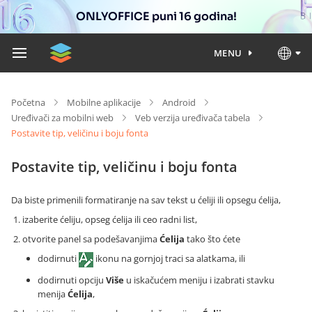
ONLYOFFICE puni 16 godina!
MENU
Početna
Mobilne aplikacije
Android
Uređivači za mobilni web
Veb verzija uređivača tabela
Postavite tip, veličinu i boju fonta
Postavite tip, veličinu i boju fonta
Da biste primenili formatiranje na sav tekst u ćeliji ili opsegu ćelija,
izaberite ćeliju, opseg ćelija ili ceo radni list,
otvorite panel sa podešavanjima
Ćelija
tako što ćete
dodirnuti
ikonu na gornjoj traci sa alatkama, ili
dodirnuti opciju
Više
u iskačućem meniju i izabrati stavku
menija
Ćelija
,