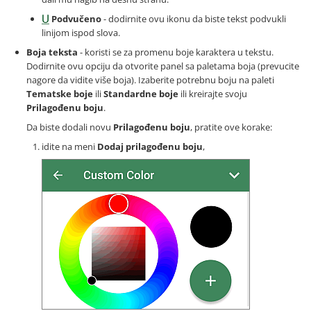
Podvučeno
- dodirnite ovu ikonu da biste tekst podvukli
linijom ispod slova.
Boja teksta
- koristi se za promenu boje karaktera u tekstu.
Dodirnite ovu opciju da otvorite panel sa paletama boja (prevucite
nagore da vidite više boja). Izaberite potrebnu boju na paleti
Tematske boje
ili
Standardne boje
ili kreirajte svoju
Prilagođenu boju
.
Da biste dodali novu
Prilagođenu boju
, pratite ove korake:
idite na meni
Dodaj prilagođenu boju
,