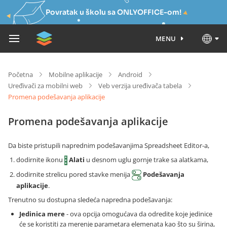
Povratak u školu sa ONLYOFFICE-om!
MENU
Početna
Mobilne aplikacije
Android
Uređivači za mobilni web
Veb verzija uređivača tabela
Promena podešavanja aplikacije
Promena podešavanja aplikacije
Da biste pristupili naprednim podešavanjima Spreadsheet Editor-a,
dodirnite ikonu
Alati
u desnom uglu gornje trake sa alatkama,
dodirnite strelicu pored stavke menija
Podešavanja
aplikacije
.
Trenutno su dostupna sledeća napredna podešavanja:
Jedinica mere
- ova opcija omogućava da odredite koje jedinice
će se koristiti za merenje parametara elemenata kao što su širina,