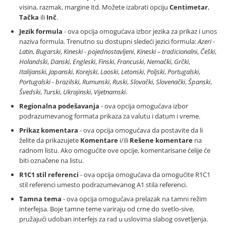
visina, razmak, margine itd. Možete izabrati opciju
Centimetar
,
Tačka
ili
Inč
.
Jezik formula
- ova opcija omogućava izbor jezika za prikaz i unos
naziva formula. Trenutno su dostupni sledeći jezici formula:
Azeri -
Latin
,
Bugarski
,
Kineski - pojednostavljeni
,
Kineski – tradicionalni
,
Češki
,
Holandski
,
Danski
,
Engleski
,
Finski
,
Francuski
,
Nemački
,
Grčki
,
Italijanski
,
Japanski
,
Korejski
,
Laoski
,
Letonski
,
Poljski
,
Portugalski
,
Portugalski - brazilski
,
Rumunski
,
Ruski
,
Slovački
,
Slovenački
,
Španski
,
Švedski
,
Turski
,
Ukrajinski
,
Vijetnamski
.
Regionalna podešavanja
- ova opcija omogućava izbor
podrazumevanog formata prikaza za valutu i datum i vreme.
Prikaz komentara
- ova opcija omogućava da postavite da li
želite da prikazujete
Komentare
i/ili
Rešene komentare
na
radnom listu. Ako omogućite ove opcije, komentarisane ćelije će
biti označene na listu.
R1C1 stil referenci
- ova opcija omogućava da omogućite R1C1
stil referenci umesto podrazumevanog A1 stila referenci.
Tamna tema
- ova opcija omogućava prelazak na tamni režim
interfejsa. Boje tamne teme variraju od crne do svetlo-sive,
pružajući udoban interfejs za rad u uslovima slabog osvetljenja.