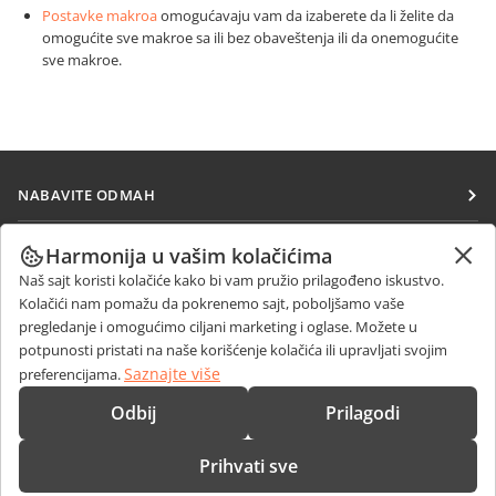
Postavke makroa
omogućavaju vam da izaberete da li želite da
omogućite sve makroe sa ili bez obaveštenja ili da onemogućite
sve makroe.
NABAVITE ODMAH
Docs
SARAĐUJTE
Harmonija u vašim kolačićima
DocSpace
Naš sajt koristi kolačiće kako bi vam pružio prilagođeno iskustvo.
Za doprinosioce
PRIMAJTE VESTI
Kolačići nam pomažu da pokrenemo sajt, poboljšamo vaše
Workspace
Za prevodioce
pregledanje i omogućimo ciljani marketing i oglase. Možete u
Blog
Konektori
potpunosti pristati na naše korišćenje kolačića ili upravljati svojim
DOBIJTE POMOĆ
Za influensere
Saznajte više
preferencijama.
Desktop aplikacije
Forum
Slobodna radna mesta
KONTAKTIRAJTE NAS
Odbij
Prilagodi
Mobilne aplikacije
Kursevi obuke
Pitanja o prodaji
sales@onlyoffice.com
onlyoffice.com
Prihvati sve
Vebinari
Upiti partnera
partners@onlyoffice.com
© Ascensio System SIA 2026. Sva prava zadržana