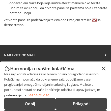
dodavanjem trake boje koja imitira efekat markera oko teksta.
Dodirnite ovu opciju da otvorite panel sa paletama boja i izaberete
potrebnu boju.
Zatvorite panel za podešavanja teksta dodirivanjem strelice
sa
desne strane.
NABAVITE ODMAH
Docs
SARAĐUJTE
Harmonija u vašim kolačićima
DocSpace
Naš sajt koristi kolačiće kako bi vam pružio prilagođeno iskustvo.
Za doprinosioce
PRIMAJTE VESTI
Kolačići nam pomažu da pokrenemo sajt, poboljšamo vaše
Workspace
Za prevodioce
pregledanje i omogućimo ciljani marketing i oglase. Možete u
Blog
Konektori
potpunosti pristati na naše korišćenje kolačića ili upravljati svojim
DOBIJTE POMOĆ
Za influensere
Saznajte više
preferencijama.
Desktop aplikacije
Forum
Slobodna radna mesta
KONTAKTIRAJTE NAS
Odbij
Prilagodi
Mobilne aplikacije
Kursevi obuke
Pitanja o prodaji
sales@onlyoffice.com