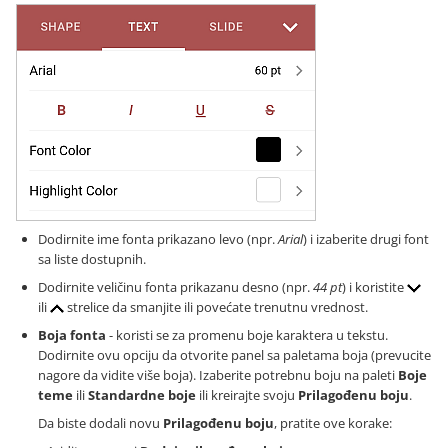
Dodirnite ime fonta prikazano levo (npr.
Arial
) i izaberite drugi font
sa liste dostupnih.
Dodirnite veličinu fonta prikazanu desno (npr.
44 pt
) i koristite
ili
strelice da smanjite ili povećate trenutnu vrednost.
Boja fonta
- koristi se za promenu boje karaktera u tekstu.
Dodirnite ovu opciju da otvorite panel sa paletama boja (prevucite
nagore da vidite više boja). Izaberite potrebnu boju na paleti
Boje
teme
ili
Standardne boje
ili kreirajte svoju
Prilagođenu boju
.
Da biste dodali novu
Prilagođenu boju
, pratite ove korake: