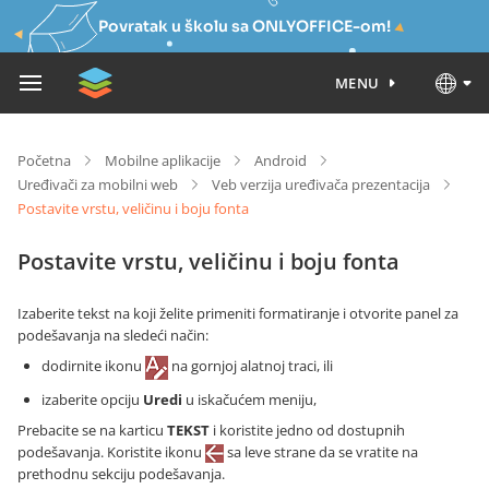
Povratak u školu sa ONLYOFFICE-om!
MENU
Početna
Mobilne aplikacije
Android
Uređivači za mobilni web
Veb verzija uređivača prezentacija
Postavite vrstu, veličinu i boju fonta
Postavite vrstu, veličinu i boju fonta
Izaberite tekst na koji želite primeniti formatiranje i otvorite panel za
podešavanja na sledeći način:
dodirnite ikonu
na gornjoj alatnoj traci, ili
izaberite opciju
Uredi
u iskačućem meniju,
Prebacite se na karticu
TEKST
i koristite jedno od dostupnih
podešavanja. Koristite ikonu
sa leve strane da se vratite na
prethodnu sekciju podešavanja.