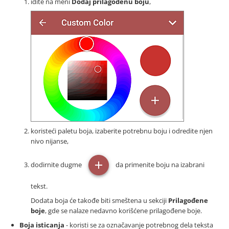
idite na meni
Dodaj prilagođenu boju
,
koristeći paletu boja, izaberite potrebnu boju i odredite njen
nivo nijanse,
dodirnite dugme
da primenite boju na izabrani
tekst.
Dodata boja će takođe biti smeštena u sekciji
Prilagođene
boje
, gde se nalaze nedavno korišćene prilagođene boje.
Boja isticanja
- koristi se za označavanje potrebnog dela teksta