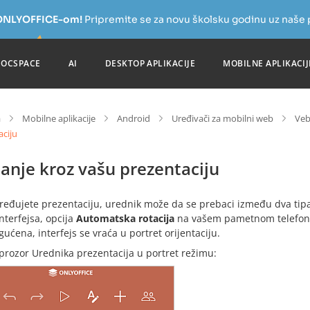
a ONLYOFFICE-om!
Pripremite se za novu školsku godinu uz naše
DOCSPACE
AI
DESKTOP APLIKACIJE
MOBILNE APLIKACIJ
a
Mobilne aplikacije
Android
Uređivači za mobilni web
Veb
aciju
anje kroz vašu prezentaciju
ređujete prezentaciju, urednik može da se prebaci između dva tipa
nterfejsa, opcija
Automatska rotacija
na vašem pametnom telefonu 
ćena, interfejs se vraća u portret orijentaciju.
prozor Urednika prezentacija u portret režimu: