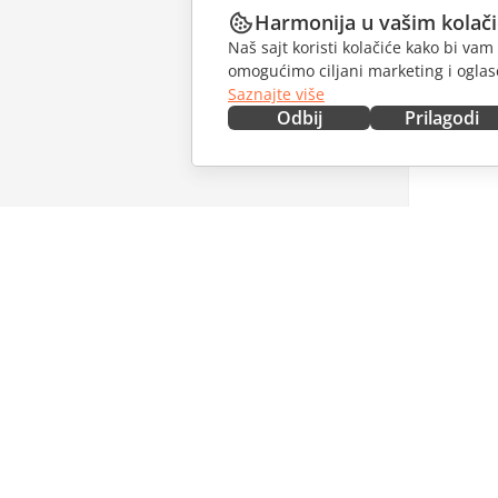
Harmonija u vašim kolač
Naš sajt koristi kolačiće kako bi v
omogućimo ciljani marketing i oglase
Saznajte više
Odbij
Prilagodi
NABAVITE ODMAH
SARAĐU
Docs
Za dopri
DocSpace
Za prevo
Workspace
Za influe
Konektori
Slobodna
Desktop aplikacije
PRIMAJT
Mobilne aplikacije
Blog