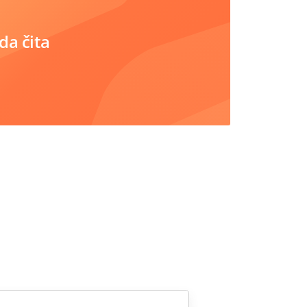
da čita