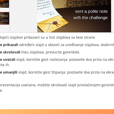
tojeći slajdovi prikazani su u listi slajdova sa leve strane.
e prikazali
određeni slajd u oblasti za uređivanje slajdova, dodirnit
e skrolovali
listu slajdova, prevucite gore/dole.
e uvećali
slajd, koristite gest rastezanja: postavite dva prsta na ek
ite ih.
e umanjili
slajd, koristite gest štipanja: postavite dva prsta na ekr
prezentacija uvećana, možete skrolovati slajd prevlačenjem gore/do
a.