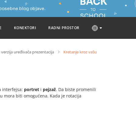
 posebne blog objave.
E
KONEKTORI
RADNI PROSTOR
 verzija uređivača prezentacija
Kretanje kroz vašu
 interfejsa:
portret
i
pejzaž
. Da biste promenili
mora biti omogućena. Kada je rotacija