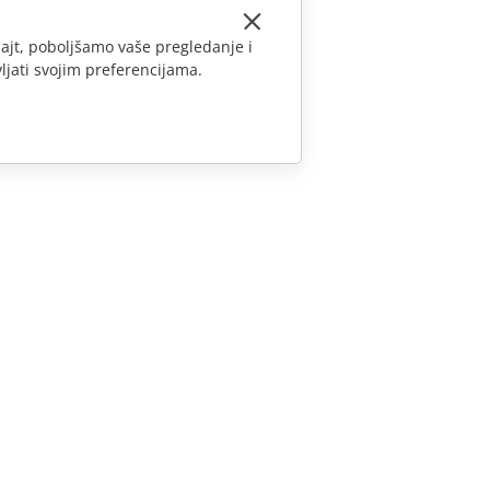
ajt, poboljšamo vaše pregledanje i
ljati svojim preferencijama.
KONTAKTIRAJTE NAS
Pitanja o prodaji
sales@onlyoffice.com
Upiti partnera
partners@onlyoffice.com
Upiti medija
press@onlyoffice.com
Zatraži poziv