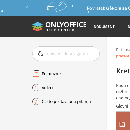
Povratak u školu s
DOKUMENTI
Početn
prezent
Kret
Pojmovnik
Kada u
Video
režim i
onemogu
Često postavljana pitanja
Glavni 