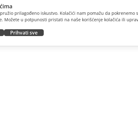
ićima
am pružio prilagođeno iskustvo. Kolačići nam pomažu da pokrenemo s
. Možete u potpunosti pristati na naše korišćenje kolačića ili uprav
Prihvati sve
JTE
DOBIJTE POMOĆ
nosioce
Forum
dioce
Kursevi obuke
nsere
Vebinari
 radna mesta
Bele knjige
E VESTI
Formular za kontakt sa
podrškom
Naručite demo