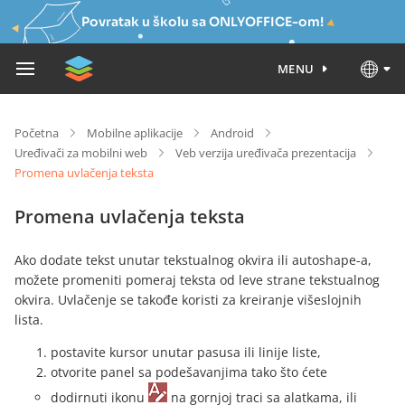
Povratak u školu sa ONLYOFFICE-om!
MENU
Početna
Mobilne aplikacije
Android
Uređivači za mobilni web
Veb verzija uređivača prezentacija
Promena uvlačenja teksta
Promena uvlačenja teksta
Ako dodate tekst unutar tekstualnog okvira ili autoshape-a,
možete promeniti pomeraj teksta od leve strane tekstualnog
okvira. Uvlačenje se takođe koristi za kreiranje višeslojnih
lista.
postavite kursor unutar pasusa ili linije liste,
otvorite panel sa podešavanjima tako što ćete
dodirnuti ikonu
na gornjoj traci sa alatkama, ili