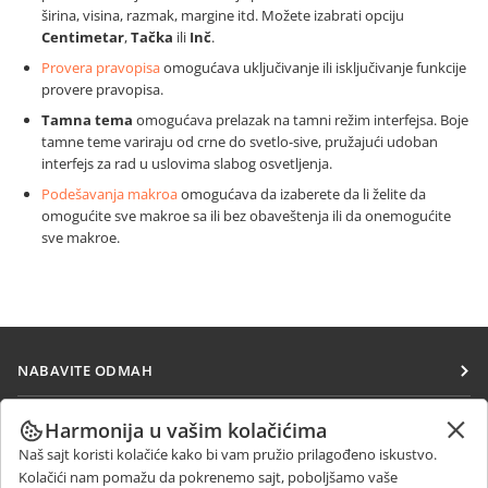
širina, visina, razmak, margine itd. Možete izabrati opciju
Centimetar
,
Tačka
ili
Inč
.
Provera pravopisa
omogućava uključivanje ili isključivanje funkcije
provere pravopisa.
Tamna tema
omogućava prelazak na tamni režim interfejsa. Boje
tamne teme variraju od crne do svetlo-sive, pružajući udoban
interfejs za rad u uslovima slabog osvetljenja.
Podešavanja makroa
omogućava da izaberete da li želite da
omogućite sve makroe sa ili bez obaveštenja ili da onemogućite
sve makroe.
NABAVITE ODMAH
Docs
SARAĐUJTE
Harmonija u vašim kolačićima
DocSpace
Naš sajt koristi kolačiće kako bi vam pružio prilagođeno iskustvo.
Za doprinosioce
PRIMAJTE VESTI
Kolačići nam pomažu da pokrenemo sajt, poboljšamo vaše
Workspace