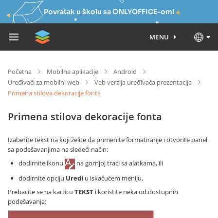
Povratak u školu sa ONLYOFFICE-om!
MENU
Početna
Mobilne aplikacije
Android
Uređivači za mobilni web
Veb verzija uređivača prezentacija
Primena stilova dekoracije fonta
Primena stilova dekoracije fonta
Izaberite tekst na koji želite da primenite formatiranje i otvorite panel
sa podešavanjima na sledeći način:
dodirnite ikonu
na gornjoj traci sa alatkama, ili
dodirnite opciju
Uredi
u iskačućem meniju,
Prebacite se na karticu
TEKST
i koristite neka od dostupnih
podešavanja: