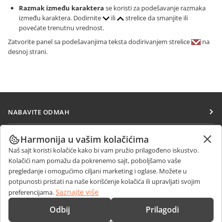
Razmak između karaktera
se koristi za podešavanje razmaka
između karaktera. Dodirnite
ili
strelice da smanjite ili
povećate trenutnu vrednost.
Zatvorite panel sa podešavanjima teksta dodirivanjem strelice
na
desnoj strani.
NABAVITE ODMAH
Docs
SARAĐUJTE
Harmonija u vašim kolačićima
DocSpace
Naš sajt koristi kolačiće kako bi vam pružio prilagođeno iskustvo.
Za doprinosioce
PRIMAJTE VESTI
Kolačići nam pomažu da pokrenemo sajt, poboljšamo vaše
Workspace
Za prevodioce
pregledanje i omogućimo ciljani marketing i oglase. Možete u
Blog
Konektori
potpunosti pristati na naše korišćenje kolačića ili upravljati svojim
DOBIJTE POMOĆ
Za influensere
Saznajte više
preferencijama.
Desktop aplikacije
Forum
Slobodna radna mesta
KONTAKTIRAJTE NAS
Odbij
Prilagodi
Mobilne aplikacije
Kursevi obuke