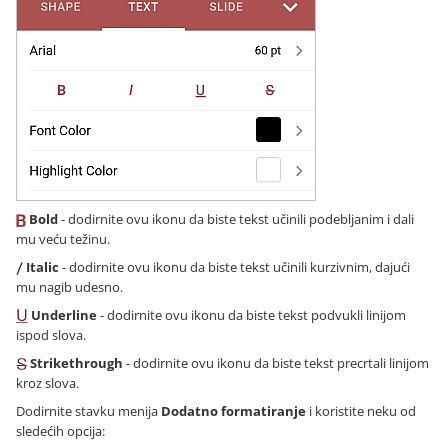
Bold
- dodirnite ovu ikonu da biste tekst učinili podebljanim i dali
mu veću težinu.
Italic
- dodirnite ovu ikonu da biste tekst učinili kurzivnim, dajući
mu nagib udesno.
Underline
- dodirnite ovu ikonu da biste tekst podvukli linijom
ispod slova.
Strikethrough
- dodirnite ovu ikonu da biste tekst precrtali linijom
kroz slova.
Dodirnite stavku menija
Dodatno formatiranje
i koristite neku od
sledećih opcija: