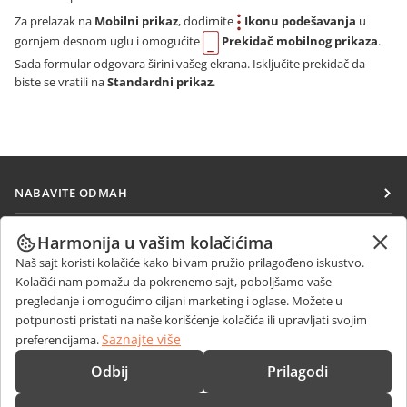
Za prelazak na
Mobilni prikaz
, dodirnite
Ikonu podešavanja
u
gornjem desnom uglu i omogućite
Prekidač mobilnog prikaza
.
Sada formular odgovara širini vašeg ekrana. Isključite prekidač da
biste se vratili na
Standardni prikaz
.
NABAVITE ODMAH
Docs
SARAĐUJTE
Harmonija u vašim kolačićima
DocSpace
Naš sajt koristi kolačiće kako bi vam pružio prilagođeno iskustvo.
Za doprinosioce
PRIMAJTE VESTI
Kolačići nam pomažu da pokrenemo sajt, poboljšamo vaše
Workspace
Za prevodioce
pregledanje i omogućimo ciljani marketing i oglase. Možete u
Blog
Konektori
potpunosti pristati na naše korišćenje kolačića ili upravljati svojim
DOBIJTE POMOĆ
Za influensere
Saznajte više
preferencijama.
Desktop aplikacije
Forum
Slobodna radna mesta
KONTAKTIRAJTE NAS
Odbij
Prilagodi
Mobilne aplikacije
Kursevi obuke
Pitanja o prodaji
sales@onlyoffice.com