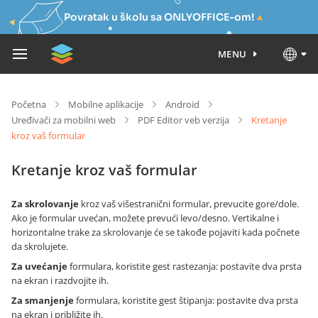
Povratak u školu sa ONLYOFFICE-om!
MENU
Početna
Mobilne aplikacije
Android
Uređivači za mobilni web
PDF Editor veb verzija
Kretanje
kroz vaš formular
Kretanje kroz vaš formular
Za skrolovanje
kroz vaš višestranični formular, prevucite gore/dole.
Ako je formular uvećan, možete prevući levo/desno. Vertikalne i
horizontalne trake za skrolovanje će se takođe pojaviti kada počnete
da skrolujete.
Za uvećanje
formulara, koristite gest rastezanja: postavite dva prsta
na ekran i razdvojite ih.
Za smanjenje
formulara, koristite gest štipanja: postavite dva prsta
na ekran i približite ih.