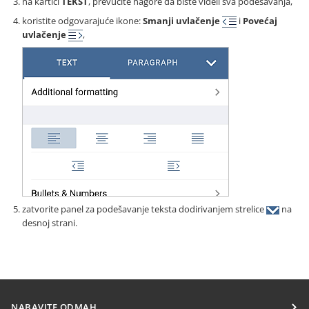
na kartici
TEKST
, prevucite nagore da biste videli sva podešavanja,
koristite odgovarajuće ikone:
Smanji uvlačenje
i
Povećaj
uvlačenje
,
zatvorite panel za podešavanje teksta dodirivanjem strelice
na
desnoj strani.
NABAVITE ODMAH