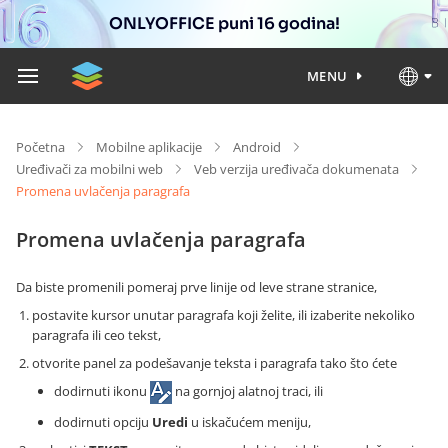
ONLYOFFICE puni 16 godina!
MENU
Početna
Mobilne aplikacije
Android
Uređivači za mobilni web
Veb verzija uređivača dokumenata
Promena uvlačenja paragrafa
Promena uvlačenja paragrafa
Da biste promenili pomeraj prve linije od leve strane stranice,
postavite kursor unutar paragrafa koji želite, ili izaberite nekoliko
paragrafa ili ceo tekst,
otvorite panel za podešavanje teksta i paragrafa tako što ćete
dodirnuti ikonu
na gornjoj alatnoj traci, ili
dodirnuti opciju
Uredi
u iskačućem meniju,