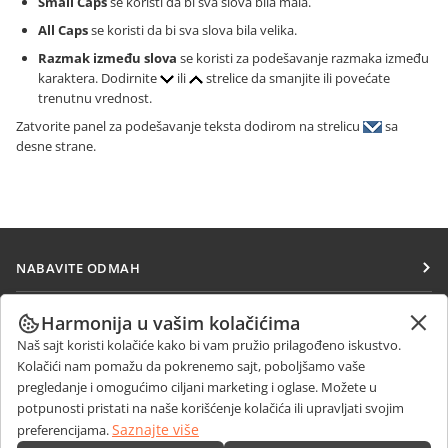
Small Caps
se koristi da bi sva slova bila mala.
All Caps
se koristi da bi sva slova bila velika.
Razmak između slova
se koristi za podešavanje razmaka između
karaktera. Dodirnite
ili
strelice da smanjite ili povećate
trenutnu vrednost.
Zatvorite panel za podešavanje teksta dodirom na strelicu
sa
desne strane.
NABAVITE ODMAH
Docs
SARAĐUJTE
Harmonija u vašim kolačićima
DocSpace
Naš sajt koristi kolačiće kako bi vam pružio prilagođeno iskustvo.
Za doprinosioce
PRIMAJTE VESTI
Kolačići nam pomažu da pokrenemo sajt, poboljšamo vaše
Workspace
Za prevodioce
pregledanje i omogućimo ciljani marketing i oglase. Možete u
Blog
Konektori
potpunosti pristati na naše korišćenje kolačića ili upravljati svojim
DOBIJTE POMOĆ
Za influensere
Saznajte više
preferencijama.
Desktop aplikacije
Forum