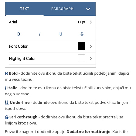
Bold
- dodirnite ovu ikonu da biste tekst učinili podebljanim, dajući
mu veću težinu.
Italic
- dodirnite ovu ikonu da biste tekst učinili kurzivnim, dajući mu
nagib udesno.
Underline
- dodirnite ovu ikonu da biste tekst podvukli, sa linijom
ispod slova.
Strikethrough
- dodirnite ovu ikonu da biste tekst precrtali, sa
linijom kroz slova.
Povucite nagore i dodirnite opciju
Dodatno formatiranje
. Koristite