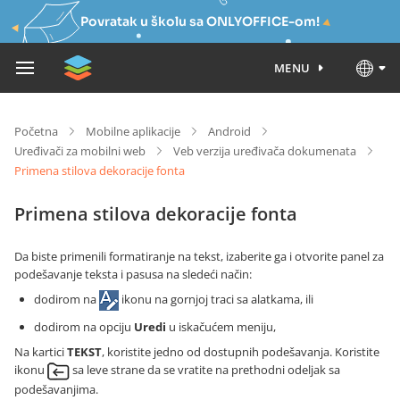
Povratak u školu sa ONLYOFFICE-om!
MENU
Početna
Mobilne aplikacije
Android
Uređivači za mobilni web
Veb verzija uređivača dokumenata
Primena stilova dekoracije fonta
Primena stilova dekoracije fonta
Da biste primenili formatiranje na tekst, izaberite ga i otvorite panel za
podešavanje teksta i pasusa na sledeći način:
dodirom na
ikonu na gornjoj traci sa alatkama, ili
dodirom na opciju
Uredi
u iskačućem meniju,
Na kartici
TEKST
, koristite jedno od dostupnih podešavanja. Koristite
ikonu
sa leve strane da se vratite na prethodni odeljak sa
podešavanjima.