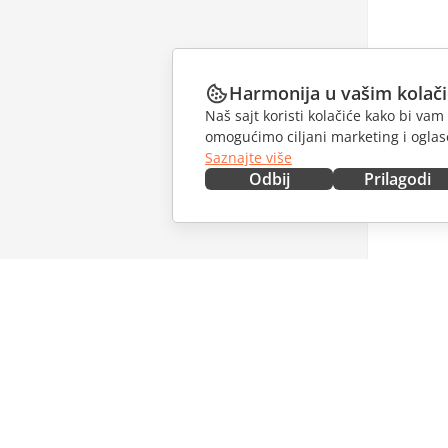
Harmonija u vašim kolač
Naš sajt koristi kolačiće kako bi v
omogućimo ciljani marketing i oglase
Saznajte više
Odbij
Prilagodi
NABAVITE ODMAH
SARAĐU
Docs
Za dopri
DocSpace
Za prevo
Workspace
Za influe
Konektori
Slobodna
Desktop aplikacije
PRIMAJT