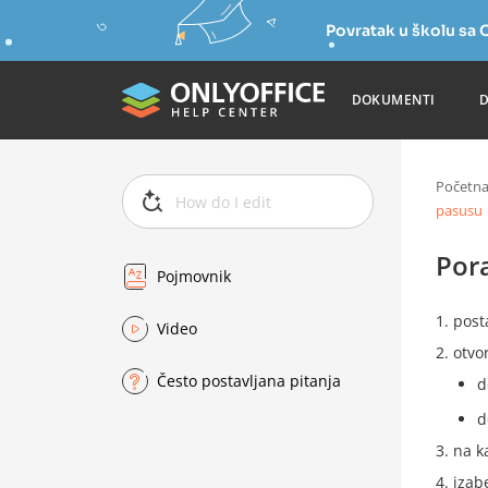
Povratak u školu s
DOKUMENTI
Početn
pasusu
Por
Pojmovnik
post
Video
otvo
Često postavljana pitanja
d
d
na k
izab