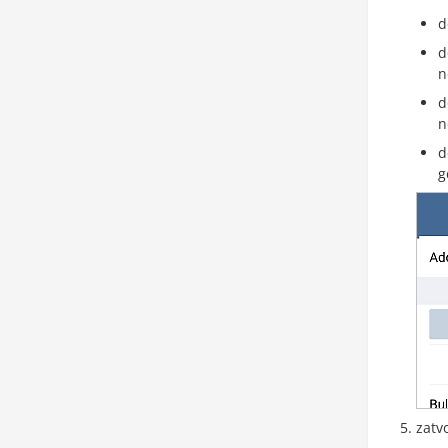
d
d
n
d
n
d
g
zatv