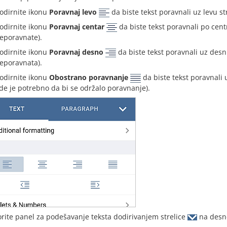
odirnite ikonu
Poravnaj levo
da biste tekst poravnali uz levu s
odirnite ikonu
Poravnaj centar
da biste tekst poravnali po cent
eporavnate).
odirnite ikonu
Poravnaj desno
da biste tekst poravnali uz desn
eporavnata).
odirnite ikonu
Obostrano poravnanje
da biste tekst poravnali
de je potrebno da bi se održalo poravnanje).
orite panel za podešavanje teksta dodirivanjem strelice
na desno