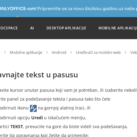
a ONLYOFFICE-om!
Pripremite se za novu školsku godinu uz naše
DOCSPACE
AI
DESKTOP APLIKACIJE
MOBILNE APLIKACIJ
a
Mobilne aplikacije
Android
Uređivači za mobilni web
Veb
avnajte tekst u pasusu
avite kursor unutar pasusa koji vam je potreban, ili izaberite nekol
rite panel za podešavanje teksta i pasusa tako što ćete
odirnuti ikonu
na gornjoj alatnoj traci, ili
odirnuti opciju
Uredi
u iskačućem meniju,
artici
TEKST
, prevucite na gore da biste videli sva podešavanja,
erite tip poravnanja koji želite da primenite: