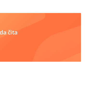
da čita