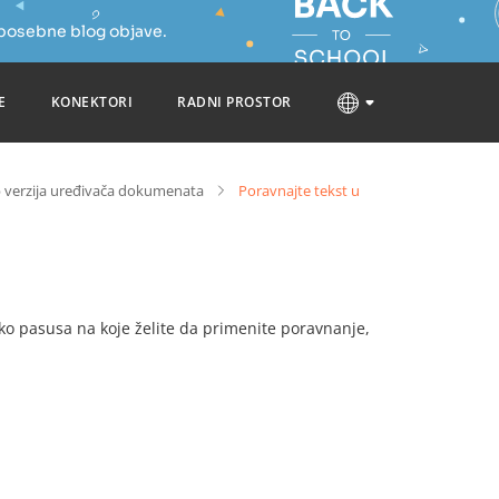
 posebne blog objave.
E
KONEKTORI
RADNI PROSTOR
 verzija uređivača dokumenata
Poravnajte tekst u
iko pasusa na koje želite da primenite poravnanje,