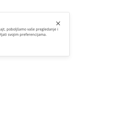
ajt, poboljšamo vaše pregledanje i
ljati svojim preferencijama.
KONTAKTIRAJTE NAS
Pitanja o prodaji
sales@onlyoffice.com
Upiti partnera
partners@onlyoffice.com
Upiti medija
press@onlyoffice.com
Zatraži poziv