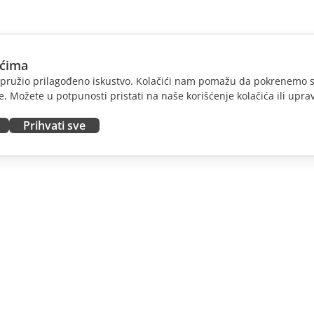
ićima
am pružio prilagođeno iskustvo. Kolačići nam pomažu da pokrenemo s
. Možete u potpunosti pristati na naše korišćenje kolačića ili uprav
Prihvati sve
JTE
DOBIJTE POMOĆ
nosioce
Forum
dioce
Kursevi obuke
nsere
Vebinari
 radna mesta
Bele knjige
E VESTI
Formular za kontakt sa