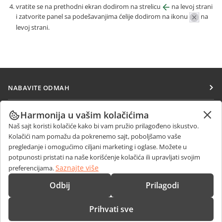
vratite se na prethodni ekran dodirom na strelicu
na levoj strani
i zatvorite panel sa podešavanjima ćelije dodirom na ikonu
na
levoj strani.
NABAVITE ODMAH
Docs
SARAĐUJTE
Harmonija u vašim kolačićima
DocSpace
Naš sajt koristi kolačiće kako bi vam pružio prilagođeno iskustvo.
Za doprinosioce
PRIMAJTE VESTI
Kolačići nam pomažu da pokrenemo sajt, poboljšamo vaše
Workspace
Za prevodioce
pregledanje i omogućimo ciljani marketing i oglase. Možete u
Blog
Konektori
potpunosti pristati na naše korišćenje kolačića ili upravljati svojim
DOBIJTE POMOĆ
Za influensere
Saznajte više
preferencijama.
Desktop aplikacije
Forum
Slobodna radna mesta
KONTAKTIRAJTE NAS
Odbij
Prilagodi
Mobilne aplikacije
Kursevi obuke
Pitanja o prodaji
sales@onlyoffice.com
onlyoffice.com
Prihvati sve
Vebinari
Upiti partnera
partners@onlyoffice.com
© Ascensio System SIA 2026. Sva prava zadržana