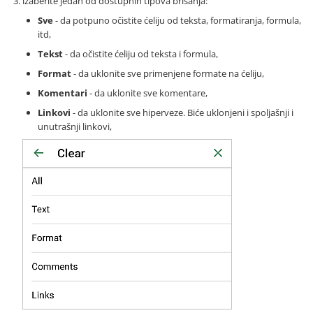
izaberite jedan od dostupnih tipova brisanja:
Sve
- da potpuno očistite ćeliju od teksta, formatiranja, formula,
itd,
Tekst
- da očistite ćeliju od teksta i formula,
Format
- da uklonite sve primenjene formate na ćeliju,
Komentari
- da uklonite sve komentare,
Linkovi
- da uklonite sve hiperveze. Biće uklonjeni i spoljašnji i
unutrašnji linkovi,