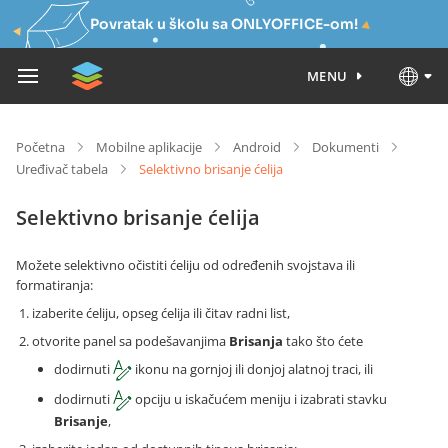
Povratak u školu sa ONLYOFFICE-om!
MENU
Početna
Mobilne aplikacije
Android
Dokumenti
Uređivač tabela
Selektivno brisanje ćelija
Selektivno brisanje ćelija
Možete selektivno očistiti ćeliju od određenih svojstava ili
formatiranja:
izaberite ćeliju, opseg ćelija ili čitav radni list,
otvorite panel sa podešavanjima
Brisanja
tako što ćete
dodirnuti
ikonu na gornjoj ili donjoj alatnoj traci, ili
dodirnuti
opciju u iskačućem meniju i izabrati stavku
Brisanje
,