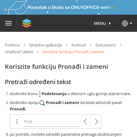
Povratak u školu sa ONLYOFFICE-om!
MENU
Početna
Mobilne aplikacije
Android
Dokumenti
Uređivač tabela
Koristite funkciju Pronađi i zameni
Koristite funkciju Pronađi i zameni
Pretraži određeni tekst
dodirnite ikonu
Podešavanja
u desnom uglu gornje alatne trake,
dodirnite opciju
Pronađi i zameni
da biste aktivirali panel
Pronađi
,
po potrebi, možete odrediti parametre pretrage dodirivanjem