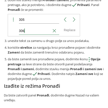
pretrage, ako je potrebno, i dodirnite dugme
Prihvati
. Panel
Pronađi
će se promeniti:
unesite tekst za zamenu u drugo polje za unos podataka,
koristite
strelice
za navigaciju kroz pronađene pojave i dodirnite
Zameni
da biste zamenili trenutno odabranu pojavu,
da biste zamenili sve pronađene pojave, dodirnite ikonu
Opcije
pretrage
sa leve strane da biste otvorili panel podešavanja
Pronađi i zameni
, dodirnite stavku menija
Pronađi i zameni sve
i
dodirnite dugme
Prihvati
. Dodirnite natpis
Zameni sve
koji se
pojavljuje pored polja za unos.
Izađite iz režima Pronađi
Da biste zatvorili panel
Pronađi
, dodirnite dugme Nazad na vašem
uređaju.