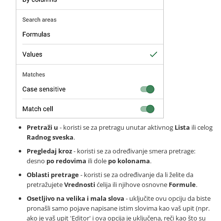
Pretraži u
- koristi se za pretragu unutar aktivnog
Lista
ili celog
Radnog sveska
.
Pregledaj kroz
- koristi se za određivanje smera pretrage:
desno
po redovima
ili dole
po kolonama
.
Oblasti pretrage
- koristi se za određivanje da li želite da
pretražujete
Vrednosti
ćelija ili njihove osnovne
Formule
.
Osetljivo na velika i mala slova
- uključite ovu opciju da biste
pronašli samo pojave napisane istim slovima kao vaš upit (npr.
ako je vaš upit 'Editor' i ova opcija je uključena, reči kao što su