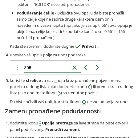
'editor' ili 'EDITOR' neće biti pronađene).
Podudaranje ćelije
- uključite ovu opciju da biste pronašli
samo ćelije koje ne sadrže druge karaktere osim onih
navedenih u vašem upitu (npr. ako je vaš upit '56' i ova opcija je
uključena, ćelije koje sadrže podatke kao što su '0.56' ili '156'
neće biti pronađene).
Kada ste spremni, dodirnite dugme
Prihvati
.
unesite vaš upit u polje za unos podataka,
koristite
strelice
za navigaciju kroz pronađene pojave prema
početku radnog lista (ako dodirnete ikonu
) ili prema kraju radnog
lista (ako dodirnete ikonu
) sa trenutne pozicije.
Da biste očistili vaš upit, koristite ikonu
desno od polja za unos.
Zameni pronađene podudarnosti
dodirnite ikonu
Opcije pretrage
sa leve strane da biste otvorili
panel podešavanja
Pronađi i zameni
,
dodirnite stavku menija
Pronađi i zameni
, promenite parametre