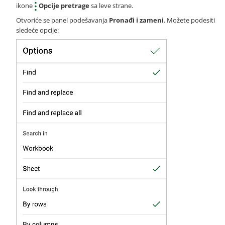
ikone
Opcije pretrage
sa leve strane.
Otvoriće se panel podešavanja
Pronađi i zameni
. Možete podesiti
sledeće opcije: