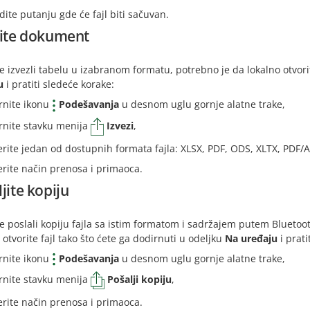
dite putanju gde će fajl biti sačuvan.
zite dokument
e izvezli tabelu u izabranom formatu, potrebno je da lokalno otvorit
u
i pratiti sledeće korake:
rnite ikonu
Podešavanja
u desnom uglu gornje alatne trake,
rnite stavku menija
Izvezi
,
erite jedan od dostupnih formata fajla: XLSX, PDF, ODS, XLTX, PDF/A
erite način prenosa i primaoca.
jite kopiju
e poslali kopiju fajla sa istim formatom i sadržajem putem Bluetoot
 otvorite fajl tako što ćete ga dodirnuti u odeljku
Na uređaju
i prati
rnite ikonu
Podešavanja
u desnom uglu gornje alatne trake,
rnite stavku menija
Pošalji kopiju
,
erite način prenosa i primaoca.