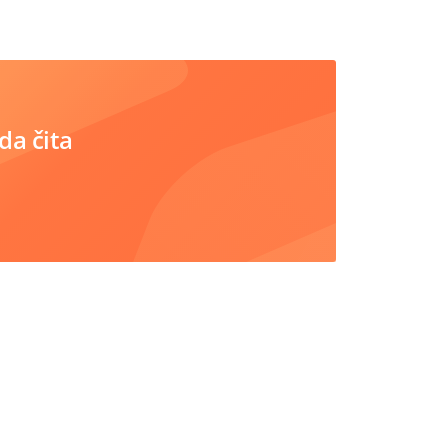
da čita