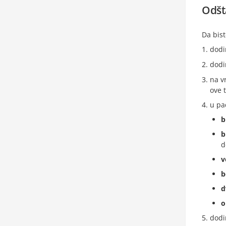
Odšt
Da bis
dodi
dodi
na v
ove 
u pa
b
b
d
v
b
d
o
dodi