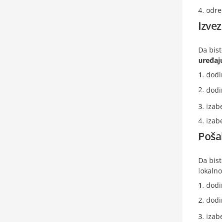
odre
Izve
Da bist
uređaj
dodi
dodi
izab
izab
Pošal
Da bist
lokalno
dodi
dodi
izab