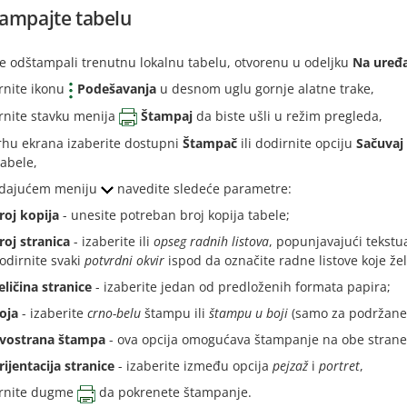
ampajte tabelu
te odštampali trenutnu lokalnu tabelu, otvorenu u odeljku
Na uređ
rnite ikonu
Podešavanja
u desnom uglu gornje alatne trake,
rnite stavku menija
Štampaj
da biste ušli u režim pregleda,
rhu ekrana izaberite dostupni
Štampač
ili dodirnite opciju
Sačuvaj
tabele,
dajućem meniju
navedite sledeće parametre:
roj kopija
- unesite potreban broj kopija tabele;
roj stranica
- izaberite ili
opseg radnih listova
, popunjavajući tekstua
odirnite svaki
potvrdni okvir
ispod da označite radne listove koje že
eličina stranice
- izaberite jedan od predloženih formata papira;
oja
- izaberite
crno-belu
štampu ili
štampu u boji
(samo za podržane
vostrana štampa
- ova opcija omogućava štampanje na obe strane 
rijentacija stranice
- izaberite između opcija
pejzaž
i
portret
,
rnite dugme
da pokrenete štampanje.