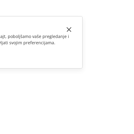
ajt, poboljšamo vaše pregledanje i
ljati svojim preferencijama.
KONTAKTIRAJTE NAS
Pitanja o prodaji
sales@onlyoffice.com
Upiti partnera
partners@onlyoffice.com
Upiti medija
press@onlyoffice.com
Zatraži poziv