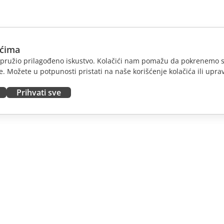
ićima
am pružio prilagođeno iskustvo. Kolačići nam pomažu da pokrenemo s
. Možete u potpunosti pristati na naše korišćenje kolačića ili uprav
Prihvati sve
JTE
DOBIJTE POMOĆ
nosioce
Forum
dioce
Kursevi obuke
nsere
Vebinari
 radna mesta
Bele knjige