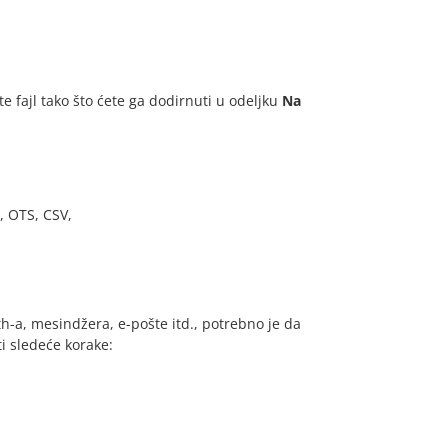
e fajl tako što ćete ga dodirnuti u odeljku
Na
, OTS, CSV,
h-a, mesindžera, e-pošte itd., potrebno je da
ti sledeće korake: