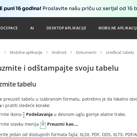
 puni 16 godina!
Proslavite našu priču uz serijal od 16 
DOCSPACE
AI
DESKTOP APLIKACIJE
MOBILNE APLIKACIJ
a
Mobilne aplikacije
Android
Dokumenti
Uređivač tabela
uzmite i odštampajte svoju tabelu
zmite tabelu
e preuzeli tabelu u izabranom formatu, potrebno je da lokalno otvor
u
i pratiti sledeće korake:
rnite ikonu
Podešavanja
u desnom uglu gornje alatne trake,
rnite stavku menija
Preuzmi kao...
,
erite jedan od dostupnih formata fajla: XLSX, PDF, ODS, XLTX, PDF/A