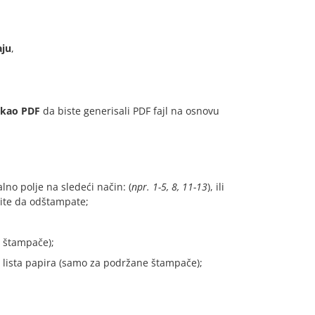
aju
,
 kao PDF
da biste generisali PDF fajl na osnovu
lno polje na sledeći način: (
npr. 1-5, 8, 11-13
), ili
lite da odštampate;
 štampače);
lista papira (samo za podržane štampače);