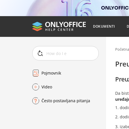
ONLYOFFICE
DOKUMENTI
Početn
Pre
Pojmovnik
Preu
Video
Da bist
uređaj
Često postavljana pitanja
dodi
dodi
izab