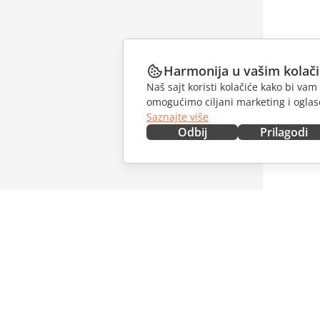
Harmonija u vašim kolač
Naš sajt koristi kolačiće kako bi v
omogućimo ciljani marketing i oglase
Saznajte više
Odbij
Prilagodi
NABAVITE ODMAH
SARAĐU
Docs
Za dopri
DocSpace
Za prevo
Workspace
Za influe
Konektori
Slobodna