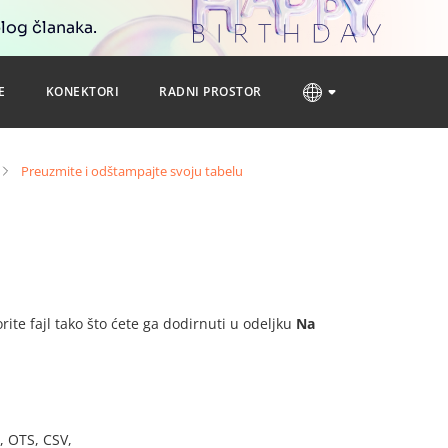
blog članaka.
E
KONEKTORI
RADNI PROSTOR
Preuzmite i odštampajte svoju tabelu
ite fajl tako što ćete ga dodirnuti u odeljku
Na
, OTS, CSV,