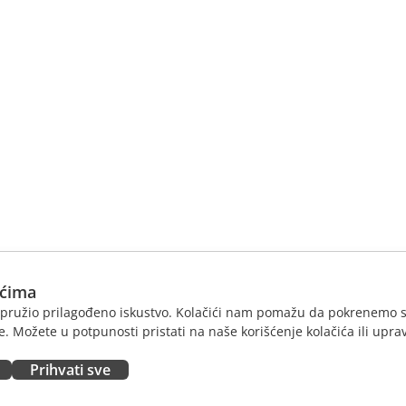
ićima
am pružio prilagođeno iskustvo. Kolačići nam pomažu da pokrenemo s
. Možete u potpunosti pristati na naše korišćenje kolačića ili uprav
Prihvati sve