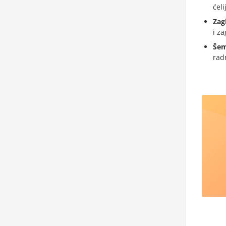
ćeli
Zag
i za
Šem
radn