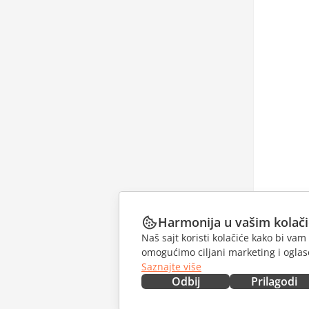
Harmonija u vašim kolač
Naš sajt koristi kolačiće kako bi v
omogućimo ciljani marketing i oglase
Saznajte više
Odbij
Prilagodi