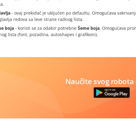
ja.
lavlja
- ovaj prekidač je uključen po defaultu. Omogućava sakrivanje
glavlja redova sa leve strane radnog lista.
e boja
- koristi se za odabir potrebne
Šeme boja
. Omogućava pro
og lista (font, pozadina, autoshapes i grafikoni).
Naučite svog robota 