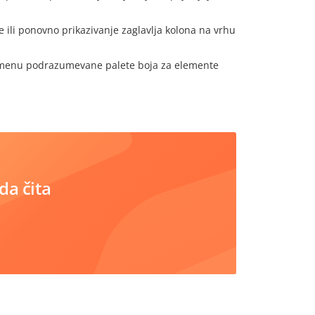
 ili ponovno prikazivanje zaglavlja kolona na vrhu
menu podrazumevane palete boja za elemente
da čita