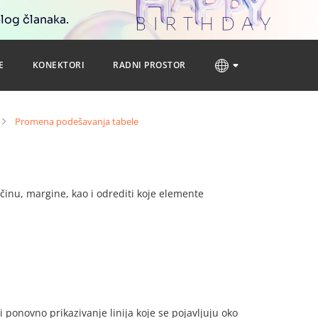
blog članaka.
E
KONEKTORI
RADNI PROSTOR
Promena podešavanja tabele
ičinu, margine, kao i odrediti koje elemente
 ponovno prikazivanje linija koje se pojavljuju oko