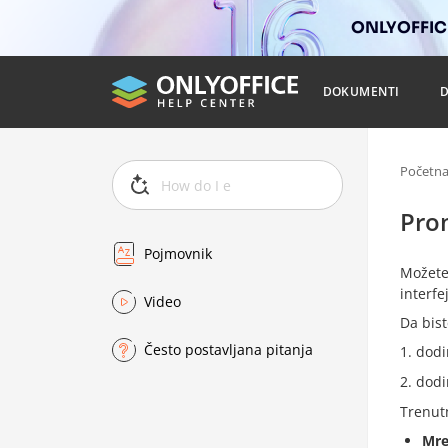
ONLYOFFICE
DOKUMENTI
Početn
Pro
Pojmovnik
Možete 
interfe
Video
Da bist
Često postavljana pitanja
dodi
dodi
Trenut
Mre