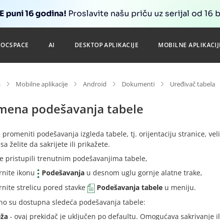
 puni 16 godina!
Proslavite našu priču uz serijal od 16 
DOCSPACE
AI
DESKTOP APLIKACIJE
MOBILNE APLIKACIJ
a
Mobilne aplikacije
Android
Dokumenti
Uređivač tabela
mena podešavanja tabele
promeniti podešavanja izgleda tabele, tj. orijentaciju stranice, vel
jsa želite da sakrijete ili prikažete.
e pristupili trenutnim podešavanjima tabele,
rnite ikonu
Podešavanja
u desnom uglu gornje alatne trake,
rnite strelicu pored stavke
Podešavanja tabele
u meniju.
no su dostupna sledeća podešavanja tabele:
ža
- ovaj prekidač je uključen po defaultu. Omogućava sakrivanje ili