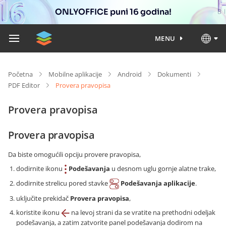
ONLYOFFICE puni 16 godina!
MENU
Početna
Mobilne aplikacije
Android
Dokumenti
PDF Editor
Provera pravopisa
Provera pravopisa
Provera pravopisa
Da biste omogućili opciju provere pravopisa,
dodirnite ikonu
Podešavanja
u desnom uglu gornje alatne trake,
dodirnite strelicu pored stavke
Podešavanja aplikacije
.
uključite prekidač
Provera pravopisa
,
koristite ikonu
na levoj strani da se vratite na prethodni odeljak
podešavanja, a zatim zatvorite panel podešavanja dodirom na