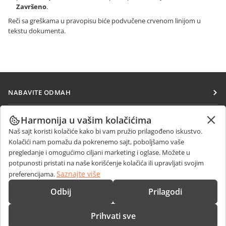
Završeno
.
Reči sa greškama u pravopisu biće podvučene crvenom linijom u
tekstu dokumenta.
NABAVITE ODMAH
Docs
SARAĐUJTE
Harmonija u vašim kolačićima
DocSpace
Naš sajt koristi kolačiće kako bi vam pružio prilagođeno iskustvo.
Za doprinosioce
PRIMAJTE VESTI
Kolačići nam pomažu da pokrenemo sajt, poboljšamo vaše
Workspace
Za prevodioce
pregledanje i omogućimo ciljani marketing i oglase. Možete u
Blog
Konektori
potpunosti pristati na naše korišćenje kolačića ili upravljati svojim
DOBIJTE POMOĆ
Za influensere
Saznajte više
preferencijama.
Desktop aplikacije
Forum
Slobodna radna mesta
KONTAKTIRAJTE NAS
Odbij
Prilagodi
Mobilne aplikacije
Kursevi obuke
Pitanja o prodaji
sales@onlyoffice.com
onlyoffice.com
Prihvati sve
Vebinari
Upiti partnera
partners@onlyoffice.com
© Ascensio System SIA 2026. Sva prava zadržana