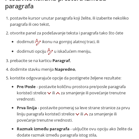
paragrafa
postavite kursor unutar paragrafa koji želite, ili izaberite nekoliko
paragrafa ili ceo tekst,
otvorite panel za podešavanje teksta i paragrafa tako što ćete
dodirnuti
ikonu na gornjoj alatnoj traci, ili
dodirnuti opciju
u iskačućem meniju,
prebacite se na karticu
Paragraf
,
dodirnite stavku menija
Napredno
,
koristite odgovarajuće opcije da postignete željene rezultate:
Pre
/
Posle
- postavite količinu prostora pre/posle paragrafa
koristeći strelice
ili
za smanjenje ili povećanje trenutne
vrednosti.
Prva linija
- postavite pomeraj sa leve strane stranice za prvu
liniju paragrafa koristeći strelice
ili
za smanjenje ili
povećanje trenutne vrednosti.
Razmak između paragrafa
- uključite ovu opciju ako želite da
dodate razmak između paragrafa istog stila,