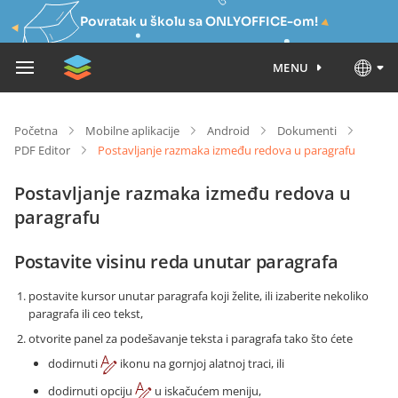
Povratak u školu sa ONLYOFFICE-om!
MENU
Početna
Mobilne aplikacije
Android
Dokumenti
PDF Editor
Postavljanje razmaka između redova u paragrafu
Postavljanje razmaka između redova u
paragrafu
Postavite visinu reda unutar paragrafa
postavite kursor unutar paragrafa koji želite, ili izaberite nekoliko
paragrafa ili ceo tekst,
otvorite panel za podešavanje teksta i paragrafa tako što ćete
dodirnuti
ikonu na gornjoj alatnoj traci, ili
dodirnuti opciju
u iskačućem meniju,