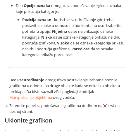
Deo
Opcije oznaka
omogućava podešavanje izgleda oznaka
koje prikazuju kategorije.
Pozicija oznake
- koristi se za određivanje gde treba
postaviti oznake u odnosu na horizontalnu osu. Izaberite
potrebnu opciju:
Nijedna
da se ne prikazuju oznake
kategorija,
Nisko
da se oznake kategorija prikažu na dnu
područja grafikona,
Visoko
da se oznake kategorija prikažu
na vrhu područja grafikona,
Pored ose
da se oznake
kategorija prikažu pored ose.
Deo
Preuređivanje
omogućava postavljanje izabrane pozicije
grafikona u odnosu na druge objekte kada se nekoliko objekata
preklapa. Da biste saznali više, pogledajte odeljak
Manipulisanje objektima
ovog vodiča.
Zatvorite panel za podešavanje grafikona dodirom na
krst na
desnoj strani.
Uklonite grafikon