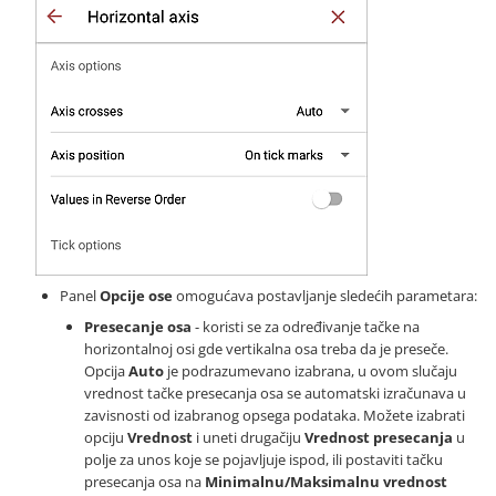
Panel
Opcije ose
omogućava postavljanje sledećih parametara:
Presecanje osa
- koristi se za određivanje tačke na
horizontalnoj osi gde vertikalna osa treba da je preseče.
Opcija
Auto
je podrazumevano izabrana, u ovom slučaju
vrednost tačke presecanja osa se automatski izračunava u
zavisnosti od izabranog opsega podataka. Možete izabrati
opciju
Vrednost
i uneti drugačiju
Vrednost presecanja
u
polje za unos koje se pojavljuje ispod, ili postaviti tačku
presecanja osa na
Minimalnu/Maksimalnu vrednost