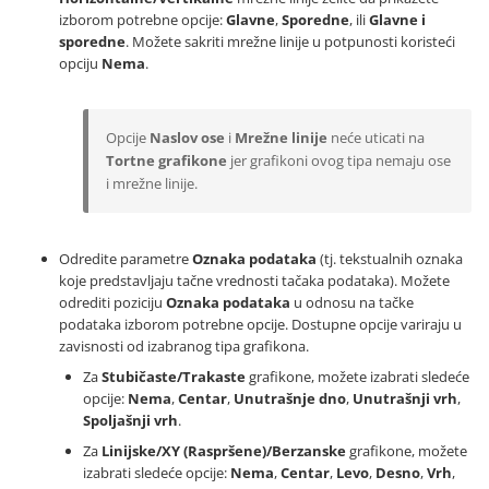
izborom potrebne opcije:
Glavne
,
Sporedne
, ili
Glavne i
sporedne
. Možete sakriti mrežne linije u potpunosti koristeći
opciju
Nema
.
Opcije
Naslov ose
i
Mrežne linije
neće uticati na
Tortne grafikone
jer grafikoni ovog tipa nemaju ose
i mrežne linije.
Odredite parametre
Oznaka podataka
(tj. tekstualnih oznaka
koje predstavljaju tačne vrednosti tačaka podataka). Možete
odrediti poziciju
Oznaka podataka
u odnosu na tačke
podataka izborom potrebne opcije. Dostupne opcije variraju u
zavisnosti od izabranog tipa grafikona.
Za
Stubičaste/Trakaste
grafikone, možete izabrati sledeće
opcije:
Nema
,
Centar
,
Unutrašnje dno
,
Unutrašnji vrh
,
Spoljašnji vrh
.
Za
Linijske/XY (Raspršene)/Berzanske
grafikone, možete
izabrati sledeće opcije:
Nema
,
Centar
,
Levo
,
Desno
,
Vrh
,