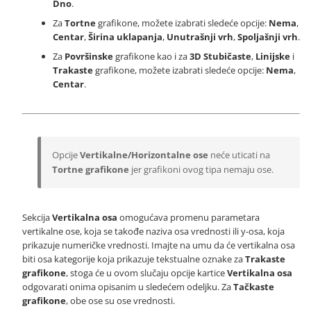
Dno
.
Za
Tortne
grafikone, možete izabrati sledeće opcije:
Nema
,
Centar
,
Širina uklapanja
,
Unutrašnji vrh
,
Spoljašnji vrh
.
Za
Površinske
grafikone kao i za
3D
Stubičaste
,
Linijske
i
Trakaste
grafikone, možete izabrati sledeće opcije:
Nema
,
Centar
.
Opcije
Vertikalne/Horizontalne ose
neće uticati na
Tortne grafikone
jer grafikoni ovog tipa nemaju ose.
Sekcija
Vertikalna osa
omogućava promenu parametara
vertikalne ose, koja se takođe naziva osa vrednosti ili y-osa, koja
prikazuje numeričke vrednosti. Imajte na umu da će vertikalna osa
biti osa kategorije koja prikazuje tekstualne oznake za
Trakaste
grafikone
, stoga će u ovom slučaju opcije kartice
Vertikalna osa
odgovarati onima opisanim u sledećem odeljku. Za
Tačkaste
grafikone
, obe ose su ose vrednosti.