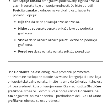
Deo
Opcije oznaka
omogućava podešavanje izgleda oznaka
glavnih oznaka koje prikazuju vrednosti. Da biste odredili
Poziciju oznake
u odnosu na vertikalnu osu, izaberite
potrebnu opciju:
Nijedna
da se ne prikazuju oznake oznaka,
Nisko
da se oznake oznaka prikažu levo od područja
grafikona,
Visoko
da se oznake oznaka prikažu desno od područja
grafikona,
Pored ose
da se oznake oznaka prikažu pored ose.
Deo
Horizontalna osa
omogućava promenu parametara
horizontalne ose koja se takođe naziva osa kategorija ili x-osa koja
prikazuje tekstualne oznake. Imajte na umu da će horizontalna osa
biti osa vrednosti koja prikazuje numeričke vrednosti za
Stubične
grafikone
, stoga će u ovom slučaju opcije kartice
Horizontalna
osa
odgovarati onima opisanim u prethodnom delu. Za
Tačkaste
grafikone
, obe ose su ose vrednosti.