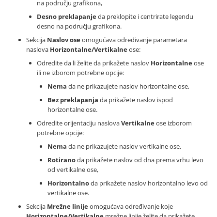
na području grafikona,
Desno preklapanje
da preklopite i centrirate legendu
desno na području grafikona.
Sekcija
Naslov ose
omogućava određivanje parametara
naslova
Horizontalne/Vertikalne
ose:
Odredite da li želite da prikažete naslov
Horizontalne
ose
ili ne izborom potrebne opcije:
Nema
da ne prikazujete naslov horizontalne ose,
Bez preklapanja
da prikažete naslov ispod
horizontalne ose.
Odredite orijentaciju naslova
Vertikalne
ose izborom
potrebne opcije:
Nema
da ne prikazujete naslov vertikalne ose,
Rotirano
da prikažete naslov od dna prema vrhu levo
od vertikalne ose,
Horizontalno
da prikažete naslov horizontalno levo od
vertikalne ose.
Sekcija
Mrežne linije
omogućava određivanje koje
Horizontalne/Vertikalne
mrežne linije želite da prikažete