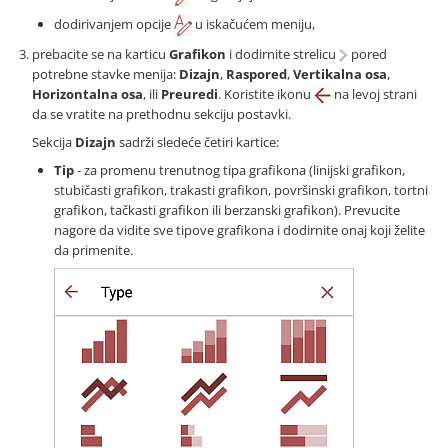
dodirivanjem opcije
u iskačućem meniju,
prebacite se na karticu
Grafikon
i dodirnite strelicu
pored
potrebne stavke menija:
Dizajn
,
Raspored
,
Vertikalna osa
,
Horizontalna osa
, ili
Preuredi
. Koristite ikonu
na levoj strani
da se vratite na prethodnu sekciju postavki.
Sekcija
Dizajn
sadrži sledeće četiri kartice:
Tip
- za promenu trenutnog tipa grafikona (linijski grafikon,
stubičasti grafikon, trakasti grafikon, površinski grafikon, tortni
grafikon, tačkasti grafikon ili berzanski grafikon). Prevucite
nagore da vidite sve tipove grafikona i dodirnite onaj koji želite
da primenite.