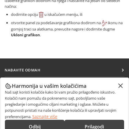
Izaberite grafikon dodirom na njega i nastavite na jedan od sledećih
načina:
dodirnite opciju
u iskačućem meniju, ili
otvorite panel za podešavanje grafikona dodirom na
ikonu na
gornjoj traci sa alatkama, prevucite nagore i dodirnite dugme
Ukloni grafikon
.
NABAVITE ODMAH
Docs
SARAĐUJTE
Harmonija u vašim kolačićima
DocSpace
Naš sajt koristi kolačiće kako bi vam pružio prilagođeno iskustvo.
Za doprinosioce
PRIMAJTE VESTI
Kolačići nam pomažu da pokrenemo sajt, poboljšamo vaše
Workspace
Za prevodioce
pregledanje i omogućimo ciljani marketing i oglase. Možete u
Blog
Konektori
potpunosti pristati na naše korišćenje kolačića ili upravljati svojim
DOBIJTE POMOĆ
Za influensere
Saznajte više
preferencijama.
Desktop aplikacije
Forum
Slobodna radna mesta
KONTAKTIRAJTE NAS
Odbij
Prilagodi
Mobilne aplikacije