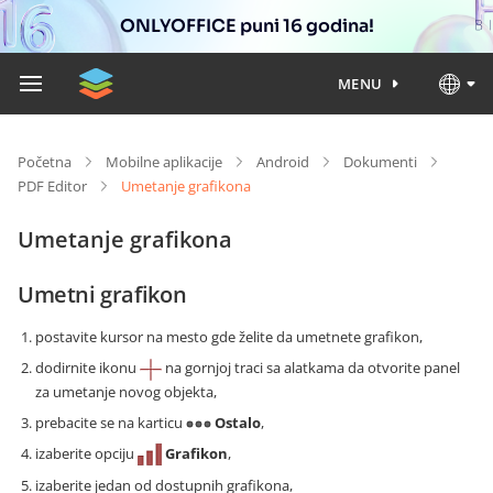
ONLYOFFICE puni 16 godina!
MENU
Početna
Mobilne aplikacije
Android
Dokumenti
PDF Editor
Umetanje grafikona
Umetanje grafikona
Umetni grafikon
postavite kursor na mesto gde želite da umetnete grafikon,
dodirnite ikonu
na gornjoj traci sa alatkama da otvorite panel
za umetanje novog objekta,
prebacite se na karticu
Ostalo
,
izaberite opciju
Grafikon
,
izaberite jedan od dostupnih grafikona,