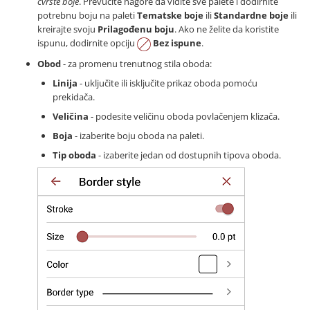
čvrste boje
. Prevucite nagore da vidite sve palete i dodirnite
potrebnu boju na paleti
Tematske boje
ili
Standardne boje
ili
kreirajte svoju
Prilagođenu boju
. Ako ne želite da koristite
ispunu, dodirnite opciju
Bez ispune
.
Obod
- za promenu trenutnog stila oboda:
Linija
- uključite ili isključite prikaz oboda pomoću
prekidača.
Veličina
- podesite veličinu oboda povlačenjem klizača.
Boja
- izaberite boju oboda na paleti.
Tip oboda
- izaberite jedan od dostupnih tipova oboda.