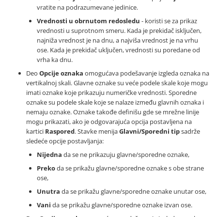
vratite na podrazumevane jedinice.
Vrednosti u obrnutom redosledu
- koristi se za prikaz
vrednosti u suprotnom smeru. Kada je prekidač isključen,
najniža vrednost je na dnu, a najviša vrednost je na vrhu
ose. Kada je prekidač uključen, vrednosti su poredane od
vrha ka dnu.
Deo
Opcije oznaka
omogućava podešavanje izgleda oznaka na
vertikalnoj skali. Glavne oznake su veće podele skale koje mogu
imati oznake koje prikazuju numeričke vrednosti. Sporedne
oznake su podele skale koje se nalaze između glavnih oznaka i
nemaju oznake. Oznake takođe definišu gde se mrežne linije
mogu prikazati, ako je odgovarajuća opcija postavljena na
kartici
Raspored
. Stavke menija
Glavni/Sporedni tip
sadrže
sledeće opcije postavljanja:
Nijedna
da se ne prikazuju glavne/sporedne oznake,
Preko
da se prikažu glavne/sporedne oznake s obe strane
ose,
Unutra
da se prikažu glavne/sporedne oznake unutar ose,
Vani
da se prikažu glavne/sporedne oznake izvan ose.