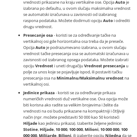
vrednosti prikazane na kraju vertikalne ose. Opcija
Auto
je
izabrana po defaultu, u ovom slučaju maksimalna vrednost
se automatski izračunava u zavisnosti od izabranog
raspona podataka. Možete dodirnuti opciju
Auto
i odrediti
drugu vrednost.
Presecanje osa
- koristi se za određivanje tačke na
vertikalnoj osi gde horizontalna osa treba da je preseče.
Opcija
Auto
je podrazumevano izabrana, u ovom slučaju
vrednost tačke presecanja osa se automatski izračunava u
zavisnosti od izabranog opsega podataka. Možete izabrati
opciju
Vrednost
i uneti drugačiju
Vrednost presecanja
u
polje za unos koje se pojavljuje ispod, ili postaviti tačku
presecanja osa na
Minimalnu/Maksimalnu vrednost
na
vertikalnoj osi.
Jedinice prikaza
- koristi se za određivanje prikaza
numeričkih vrednosti duž vertikalne ose. Ova opcija može
biti korisna ako radite sa velikim brojevima i želite da
vrednosti na osi budu prikazane na kompaktniji i čitljiviji
način (npr. možete predstaviti 50 000 kao 50 koristeći
Hiljade
kao jedinicu prikaza). Izaberite željene jedinice:
Stotine
,
Hiljade
,
10 000
,
100 000
,
Milioni
,
10 000 000
,
100
000 000
,
Milijarde
,
Bilioni
, ili izaberite opciju
Nijedna
da se