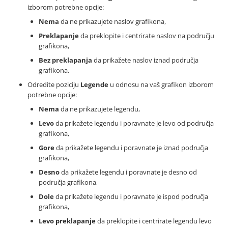
izborom potrebne opcije:
Nema
da ne prikazujete naslov grafikona,
Preklapanje
da preklopite i centrirate naslov na području
grafikona,
Bez preklapanja
da prikažete naslov iznad područja
grafikona.
Odredite poziciju
Legende
u odnosu na vaš grafikon izborom
potrebne opcije:
Nema
da ne prikazujete legendu,
Levo
da prikažete legendu i poravnate je levo od područja
grafikona,
Gore
da prikažete legendu i poravnate je iznad područja
grafikona,
Desno
da prikažete legendu i poravnate je desno od
područja grafikona,
Dole
da prikažete legendu i poravnate je ispod područja
grafikona,
Levo preklapanje
da preklopite i centrirate legendu levo