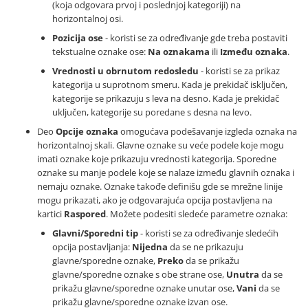
(koja odgovara prvoj i poslednjoj kategoriji) na
horizontalnoj osi.
Pozicija ose
- koristi se za određivanje gde treba postaviti
tekstualne oznake ose:
Na oznakama
ili
Između oznaka
.
Vrednosti u obrnutom redosledu
- koristi se za prikaz
kategorija u suprotnom smeru. Kada je prekidač isključen,
kategorije se prikazuju s leva na desno. Kada je prekidač
uključen, kategorije su poredane s desna na levo.
Deo
Opcije oznaka
omogućava podešavanje izgleda oznaka na
horizontalnoj skali. Glavne oznake su veće podele koje mogu
imati oznake koje prikazuju vrednosti kategorija. Sporedne
oznake su manje podele koje se nalaze između glavnih oznaka i
nemaju oznake. Oznake takođe definišu gde se mrežne linije
mogu prikazati, ako je odgovarajuća opcija postavljena na
kartici
Raspored
. Možete podesiti sledeće parametre oznaka:
Glavni/Sporedni tip
- koristi se za određivanje sledećih
opcija postavljanja:
Nijedna
da se ne prikazuju
glavne/sporedne oznake,
Preko
da se prikažu
glavne/sporedne oznake s obe strane ose,
Unutra
da se
prikažu glavne/sporedne oznake unutar ose,
Vani
da se
prikažu glavne/sporedne oznake izvan ose.