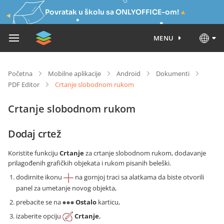
Povratak u školu sa ONLYOFFICE-om!
MENU
Početna
Mobilne aplikacije
Android
Dokumenti
PDF Editor
Crtanje slobodnom rukom
Crtanje slobodnom rukom
Dodaj crtež
Koristite funkciju
Crtanje
za crtanje slobodnom rukom, dodavanje
prilagođenih grafičkih objekata i rukom pisanih beleški.
dodirnite ikonu
na gornjoj traci sa alatkama da biste otvorili
panel za umetanje novog objekta,
prebacite se na
Ostalo
karticu,
izaberite opciju
Crtanje
,