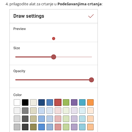
prilagodite alat za crtanje u
Podešavanjima crtanja
: