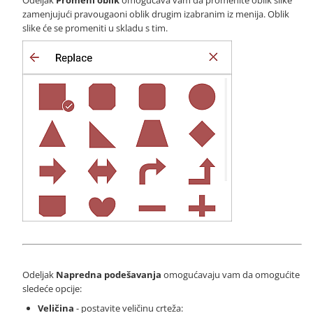
zamenjujući pravougaoni oblik drugim izabranim iz menija. Oblik
slike će se promeniti u skladu s tim.
Odeljak
Napredna podešavanja
omogućavaju vam da omogućite
sledeće opcije:
Veličina
- postavite veličinu crteža: