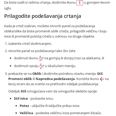
Da biste izašli iz režima crtanja, dodirnite ikonu
u gornjem levom
uglu.
Prilagodite podešavanja crtanja
Kada je crtež izabran, možete otvoriti panel za podešavanja
oblika/slike da biste promenili oblik crteža, prilagodili veličinu i boju
ivice ili promenili položaj crteža u odnosu na druge objekte.
izaberite crtež dodirivanjem,
otvorite panel za podešavanja tako što ćete
dodirnuti ikonu
na gornjoj ili donjoj traci sa alatkama, ili
dodirnuti opciju
u iskačućem meniju,
prebacite se na
Oblik
i dodirnite potrebnu stavku menija:
Stil
,
Promeni oblik
ili
Napredna podešavanja
. Koristite ikonu
na
levoj strani da se vratite na prethodni odeljak podešavanja.
Odeljak
Stil
omogućava vam da omogućite sledeće opcije:
Stil ivice
- postavite ivicu:
Potez
- uključite ili isključite prikaz ivice.
Veličina
- podesite veličinu ivice pomeranjem klizača.