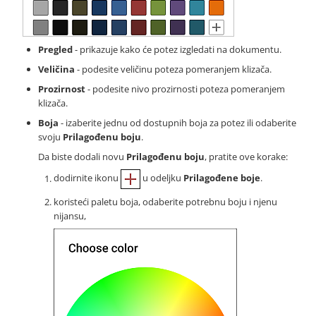
Pregled
- prikazuje kako će potez izgledati na dokumentu.
Veličina
- podesite veličinu poteza pomeranjem klizača.
Prozirnost
- podesite nivo prozirnosti poteza pomeranjem
klizača.
Boja
- izaberite jednu od dostupnih boja za potez ili odaberite
svoju
Prilagođenu boju
.
Da biste dodali novu
Prilagođenu boju
, pratite ove korake:
dodirnite ikonu
u odeljku
Prilagođene boje
.
koristeći paletu boja, odaberite potrebnu boju i njenu
nijansu,