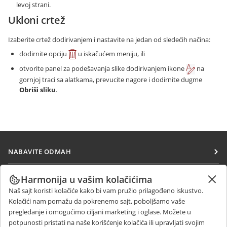
levoj strani.
Ukloni crtež
Izaberite crtež dodirivanjem i nastavite na jedan od sledećih načina:
dodirnite opciju
u iskačućem meniju, ili
otvorite panel za podešavanja slike dodirivanjem ikone
na
gornjoj traci sa alatkama, prevucite nagore i dodirnite dugme
Obriši sliku
.
NABAVITE ODMAH
Docs
SARAĐUJTE
Harmonija u vašim kolačićima
DocSpace
Naš sajt koristi kolačiće kako bi vam pružio prilagođeno iskustvo.
Za doprinosioce
PRIMAJTE VESTI
Kolačići nam pomažu da pokrenemo sajt, poboljšamo vaše
Workspace
Za prevodioce
pregledanje i omogućimo ciljani marketing i oglase. Možete u
Blog
Konektori
potpunosti pristati na naše korišćenje kolačića ili upravljati svojim
DOBIJTE POMOĆ
Za influensere