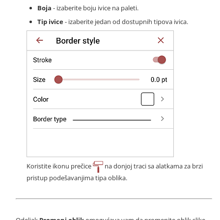
Boja
- izaberite boju ivice na paleti.
Tip ivice
- izaberite jedan od dostupnih tipova ivica.
Koristite ikonu prečice
na donjoj traci sa alatkama za brzi
pristup podešavanjima tipa oblika.
Odeljak
Promeni oblik
omogućava vam da promenite oblik slike