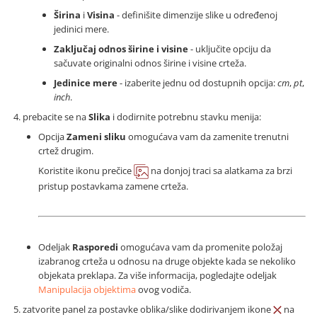
Širina
i
Visina
- definišite dimenzije slike u određenoj
jedinici mere.
Zaključaj odnos širine i visine
- uključite opciju da
sačuvate originalni odnos širine i visine crteža.
Jedinice mere
- izaberite jednu od dostupnih opcija:
cm
,
pt
,
inch
.
prebacite se na
Slika
i dodirnite potrebnu stavku menija:
Opcija
Zameni sliku
omogućava vam da zamenite trenutni
crtež drugim.
Koristite ikonu prečice
na donjoj traci sa alatkama za brzi
pristup postavkama zamene crteža.
Odeljak
Rasporedi
omogućava vam da promenite položaj
izabranog crteža u odnosu na druge objekte kada se nekoliko
objekata preklapa. Za više informacija, pogledajte odeljak
Manipulacija objektima
ovog vodiča.
zatvorite panel za postavke oblika/slike dodirivanjem ikone
na