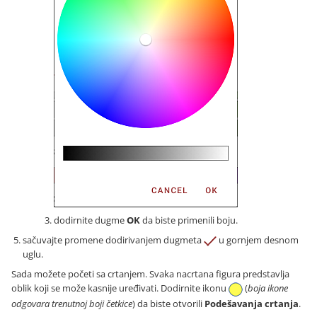
dodirnite dugme
OK
da biste primenili boju.
sačuvajte promene dodirivanjem dugmeta
u gornjem desnom
uglu.
Sada možete početi sa crtanjem. Svaka nacrtana figura predstavlja
oblik koji se može kasnije uređivati. Dodirnite ikonu
(
boja ikone
odgovara trenutnoj boji četkice
) da biste otvorili
Podešavanja crtanja
.