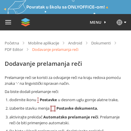
Povratak u školu sa ONLYOFFICE-om!
MENU
Početna
Mobilne aplikacije
Android
Dokumenti
PDF Editor
Dodavanje prelamanja reči
Dodavanje prelamanja reči
Prelamanje reči se koristi za odvajanje reči na kraju redova pomoću
znaka '-' na lingvistički ispravan način.
Da biste dodali prelamanje reči:
dodirnite ikonu
Postavke
u desnom uglu gornje alatne trake,
izaberite stavku menija
Postavke dokumenta
,
aktivirajte prekidač
Automatsko prelamanje reči
. Prelamanje
reči će biti primenjeno automatski.