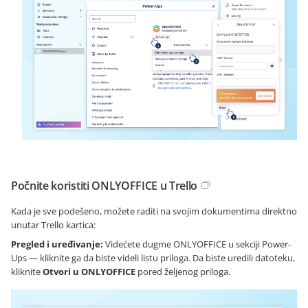
Počnite koristiti ONLYOFFICE u Trello
Kada je sve podešeno, možete raditi na svojim dokumentima direktno
unutar Trello kartica:
Pregled i uređivanje:
Videćete dugme ONLYOFFICE u sekciji Power-
Ups — kliknite ga da biste videli listu priloga. Da biste uredili datoteku,
kliknite
Otvori u ONLYOFFICE
pored željenog priloga.