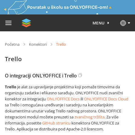
Povratak u školu sa ONLYOFFICE-om!
MENU
Početna
Konektori
Trello
Trello
O integraciji ONLYOFFICE i Trello
Trello
je alat za upravljanje projektima koji pomaže timovima da
organizuju zadatke i efikasno sarađuju. ONLYOFFICE nudi zvanični
konektor za integraciju
ONLYOFFICE Docs
ili
ONLYOFFICE Docs Cloud
sa Trello i omogućava uređivanje i saradnju na kancelarijskim
dokumentima unutar vašeg Trello radnog prostora. ONLYOFFICE
integracioni modul možete preuzeti sa
zvaničnog tržišta
. Za više
informacija, posetite
GitHub stranicu
konektora ONLYOFFICE za
Trello. Aplikacija se distribuira pod Apache-2.0 licencom.