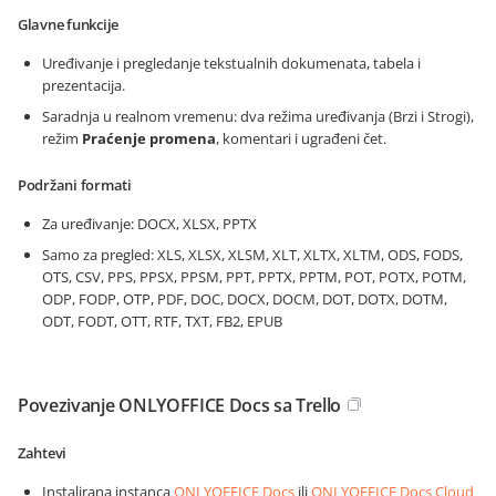
Glavne funkcije
Uređivanje i pregledanje tekstualnih dokumenata, tabela i
prezentacija.
Saradnja u realnom vremenu: dva režima uređivanja (Brzi i Strogi),
režim
Praćenje promena
, komentari i ugrađeni čet.
Podržani formati
Za uređivanje: DOCX, XLSX, PPTX
Samo za pregled: XLS, XLSX, XLSM, XLT, XLTX, XLTM, ODS, FODS,
OTS, CSV, PPS, PPSX, PPSM, PPT, PPTX, PPTM, POT, POTX, POTM,
ODP, FODP, OTP, PDF, DOC, DOCX, DOCM, DOT, DOTX, DOTM,
ODT, FODT, OTT, RTF, TXT, FB2, EPUB
Povezivanje ONLYOFFICE Docs sa Trello
Zahtevi
Instalirana instanca
ONLYOFFICE Docs
ili
ONLYOFFICE Docs Cloud