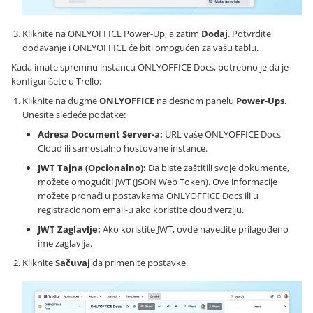
Kliknite na ONLYOFFICE Power-Up, a zatim
Dodaj
. Potvrdite
dodavanje i ONLYOFFICE će biti omogućen za vašu tablu.
Kada imate spremnu instancu ONLYOFFICE Docs, potrebno je da je
konfigurišete u Trello:
Kliknite na dugme
ONLYOFFICE
na desnom panelu
Power-Ups
.
Unesite sledeće podatke:
Adresa Document Server-a:
URL vaše ONLYOFFICE Docs
Cloud ili samostalno hostovane instance.
JWT Tajna (Opcionalno):
Da biste zaštitili svoje dokumente,
možete omogućiti JWT (JSON Web Token). Ove informacije
možete pronaći u postavkama ONLYOFFICE Docs ili u
registracionom email-u ako koristite cloud verziju.
JWT Zaglavlje:
Ako koristite JWT, ovde navedite prilagođeno
ime zaglavlja.
Kliknite
Sačuvaj
da primenite postavke.