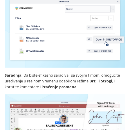
Saradnja:
Da biste efikasno sarađivali sa svojim timom, omogućite
uređivanje u realnom vremenu odabirom režima
Brzi
ili
Strogi
, i
koristite komentare i
Praćenje promena
.