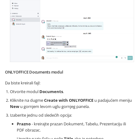
ONLYOFFICE Documents modul
Da biste kreirali fajl:
Otvorite modul
Documents
.
Kliknite na dugme
Create with ONLYOFFICE
u padajućem meniju
New
u gornjem levom uglu gornjeg panela.
Izaberite jednu od sledećih opcija:
Prazno
- kreirajte prazan Dokument, Tabelu, Prezentaciju ili
PDF obrazac.
Unesite naziv fajla u polje
Title
ako je potrebno.