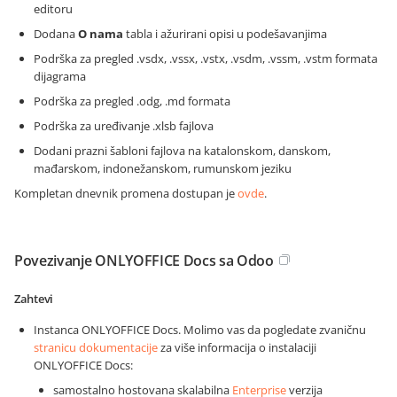
editoru
Dodana
O nama
tabla i ažurirani opisi u podešavanjima
Podrška za pregled .vsdx, .vssx, .vstx, .vsdm, .vssm, .vstm formata
dijagrama
Podrška za pregled .odg, .md formata
Podrška za uređivanje .xlsb fajlova
Dodani prazni šabloni fajlova na katalonskom, danskom,
mađarskom, indonežanskom, rumunskom jeziku
Kompletan dnevnik promena dostupan je
ovde
.
Povezivanje ONLYOFFICE Docs sa Odoo
Zahtevi
Instanca ONLYOFFICE Docs. Molimo vas da pogledate zvaničnu
stranicu dokumentacije
za više informacija o instalaciji
ONLYOFFICE Docs:
samostalno hostovana skalabilna
Enterprise
verzija