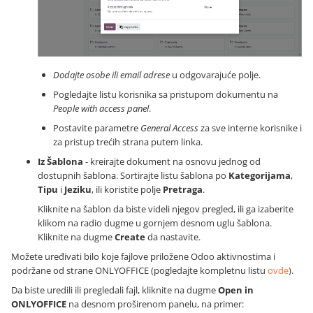
Dodajte osobe ili email adrese
u odgovarajuće polje.
Pogledajte listu korisnika sa pristupom dokumentu na
People with access panel
.
Postavite parametre
General Access
za sve interne korisnike i
za pristup trećih strana putem linka.
Iz Šablona
- kreirajte dokument na osnovu jednog od
dostupnih šablona. Sortirajte listu šablona po
Kategorijama
,
Tipu
i
Jeziku
, ili koristite polje
Pretraga
.
Kliknite na šablon da biste videli njegov pregled, ili ga izaberite
klikom na radio dugme u gornjem desnom uglu šablona.
Kliknite na dugme
Create
da nastavite.
Možete uređivati bilo koje fajlove priložene Odoo aktivnostima i
podržane od strane ONLYOFFICE (pogledajte kompletnu listu
ovde
).
Da biste uredili ili pregledali fajl, kliknite na dugme
Open in
ONLYOFFICE
na desnom proširenom panelu, na primer: