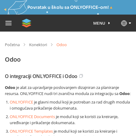
Povratak u školu sa ONLYOFFICE-om!
MENU
Početna
Konektori
Odoo
Odoo
O integraciji ONLYOFFICE i Odoo
Odoo
je alat za upravljanje poslovanjem dizajniran za planiranje
resursa. ONLYOFFICE nudi tri zvanična modula za integraciju sa
Odoo
:
ONLYOFFICE
je glavni modul koji je potreban za rad drugih modula
i omogućava prikačenje dokumenata.
ONLYOFFICE Documents
je modul koji se koristi za kreiranje,
uređivanje i prikačenje dokumenata.
ONLYOFFICE Templates
je modul koji se koristi za kreiranje i