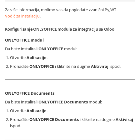
Za više informacija, molimo vas da pogledate zvanični PyJWT
Vodič za instalaciju
.
Konfigurisanje ONLYOFFICE modula za integraciju sa Odoo
ONLYOFFICE modul
Da biste instalirali
ONLYOFFICE
modul:
Otvorite
Aplikacije
.
Pronađite
ONLYOFFICE
i kliknite na dugme
Aktiviraj
ispod.
ONLYOFFICE Documents
Da biste instalirali
ONLYOFFICE Documents
modul:
Otvorite
Aplikacije
.
Pronađite
ONLYOFFICE Documents
i kliknite na dugme
Aktiviraj
ispod.