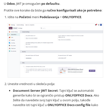
U
Odoo
, JWT je omogućen
po defaultu
.
Pratite ove korake da biste ga
ručno konfigurisali ako je potrebno
:
Idite na
Početni
meni
Podešavanja
>
ONLYOFFICE
.
Unesite vrednosti u sledeća polja:
Document Server JWT Secret
: Tajni ključ se automatski
generiše kako bi se ograničio pristup
ONLYOFFICE Docs
. Ako
želite da navedete svoj tajni ključ u ovom polju, takođe
navedite isti tajni ključ u
ONLYOFFICE Docs config file
kako