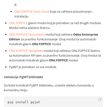
ili
ONLYOFFICE Docs Cloud
koja ne zahteva preuzimanje i
instalaciju
ONLYOFFICE
glavni modul koji je potreban za rad drugih modula.
Modul nema plaćenu licencu.
ONLYOFFICE Documents
modul koji zahteva
Odoo Enterprise
Edition
za pravilno funkcionisanje. Ovaj modul će automatski
instalirati glavni
ONLYOFFICE
modul.
ONLYOFFICE Templates
modul koji zahteva ONLYOFFICE licencu
sa Automation API-jem za pravilno funkcionisanje. Ovaj modul će
automatski instalirati glavni
ONLYOFFICE
modul.
PyJWT je potreban za sve module.
Instalacija PyJWT biblioteke
Da biste instalirali PyJWT biblioteku, unesite sledeću komandu u
komandnu liniju:
pip install pyjwt