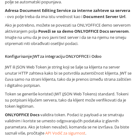
polje se automatski popunjava.
Adresa Document Editing Service za interne zahteve sa servera
- ovo polje treba da ima istu vrednost kao i
Document Server Url
.
Ako je potrebno, možete se povezati sa ONLYOFFICE demo serverom
aktiviranjem polja
Poveži se sa demo ONLYOFFICE Docs serverom
.
Imajte na umu da je ovo javni test server i da se na njemu ne smeju
otpremati niti obrađivati osetljivi podaci.
Konfigurisanje JWT za integraciju ONLYOFFICE i Odoo
JWT ili JSON Web Token je string koji se šalje sa klijenta na server
unutar HTTP zahteva kako bi se potvrdila autentičnost klijenta. JWT se
čuva samo na strani klijenta, tako da je prenos između strana zaštićen
i digitalno potpisan.
Token se generiše koristeći JWT (JSON Web Tokens) standard. Tokeni
su potpisani ključem servera, tako da klijent može verifikovati da je
token legitiman.
ONLYOFFICE Docs
validira token. Podaci iz payload-a se smatraju
validnim i koriste se umesto odgovarajućih podataka iz glavnih
parametara. Ako je token nevažeći, komanda se ne izvršava. Da biste
saznali više, pročitajte
API Vodič za sigurnost
.