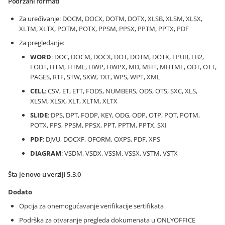
Podržani formati
Za uređivanje: DOCM, DOCX, DOTM, DOTX, XLSB, XLSM, XLSX,
XLTM, XLTX, POTM, POTX, PPSM, PPSX, PPTM, PPTX, PDF
Za pregledanje:
WORD
: DOC, DOCM, DOCX, DOT, DOTM, DOTX, EPUB, FB2,
FODT, HTM, HTML, HWP, HWPX, MD, MHT, MHTML, ODT, OTT,
PAGES, RTF, STW, SXW, TXT, WPS, WPT, XML
CELL
: CSV, ET, ETT, FODS, NUMBERS, ODS, OTS, SXC, XLS,
XLSM, XLSX, XLT, XLTM, XLTX
SLIDE
: DPS, DPT, FODP, KEY, ODG, ODP, OTP, POT, POTM,
POTX, PPS, PPSM, PPSX, PPT, PPTM, PPTX, SXI
PDF
: DJVU, DOCXF, OFORM, OXPS, PDF, XPS
DIAGRAM
: VSDM, VSDX, VSSM, VSSX, VSTM, VSTX
Šta je novo u verziji 5.3.0
Dodato
Opcija za onemogućavanje verifikacije sertifikata
Podrška za otvaranje pregleda dokumenata u ONLYOFFICE