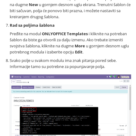
na dugme
New
u gornjem desnom uglu ekrana. Trenutni šablon će
biti sačuvan, polja će ponovo biti prazna, i možete nastaviti sa
kreiranjem drugog šablona.
Rad sa poljima šablona
Pređite na modul
ONLYOFFICE Templates
i kliknite na potreban
šablon da biste ga otvorili za dalju izmenu. Ako trebate izmeniti
svojstva šablona, kliknite na dugme
More
u gornjem desnom uglu
potrebnog modula i izaberite opciju
Edit
.
Svako polje u svakom modulu ima znak pitanja pored sebe.
Informacije tamo su potrebne za popunjavanje polja.