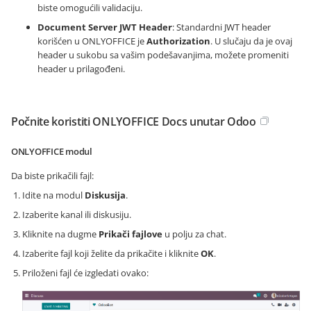
biste omogućili validaciju.
Document Server JWT Header
: Standardni JWT header
korišćen u ONLYOFFICE je
Authorization
. U slučaju da je ovaj
header u sukobu sa vašim podešavanjima, možete promeniti
header u prilagođeni.
Počnite koristiti ONLYOFFICE Docs unutar Odoo
ONLYOFFICE modul
Da biste prikačili fajl:
Idite na modul
Diskusija
.
Izaberite kanal ili diskusiju.
Kliknite na dugme
Prikači fajlove
u polju za chat.
Izaberite fajl koji želite da prikačite i kliknite
OK
.
Priloženi fajl će izgledati ovako: