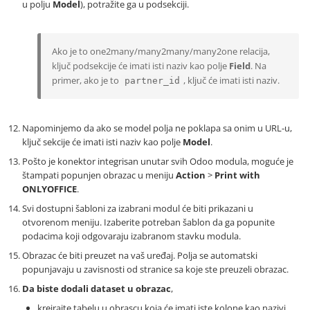
u polju
Model
), potražite ga u podsekciji.
Ako je to one2many/many2many/many2one relacija,
ključ podsekcije će imati isti naziv kao polje
Field
. Na
primer, ako je to
, ključ će imati isti naziv.
partner_id
Napominjemo da ako se model polja ne poklapa sa onim u URL-u,
ključ sekcije će imati isti naziv kao polje
Model
.
Pošto je konektor integrisan unutar svih Odoo modula, moguće je
štampati popunjen obrazac u meniju
Action
>
Print with
ONLYOFFICE
.
Svi dostupni šabloni za izabrani modul će biti prikazani u
otvorenom meniju. Izaberite potreban šablon da ga popunite
podacima koji odgovaraju izabranom stavku modula.
Obrazac će biti preuzet na vaš uređaj. Polja se automatski
popunjavaju u zavisnosti od stranice sa koje ste preuzeli obrazac.
Da biste dodali dataset u obrazac
,
kreirajte tabelu u obrascu koja će imati iste kolone kao nazivi