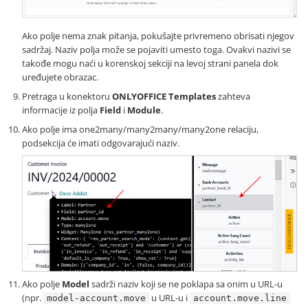
Ako polje nema znak pitanja, pokušajte privremeno obrisati njegov
sadržaj. Naziv polja može se pojaviti umesto toga. Ovakvi nazivi se
takođe mogu naći u korenskoj sekciji na levoj strani panela dok
uređujete obrazac.
Pretraga u konektoru
ONLYOFFICE Templates
zahteva
informacije iz polja
Field
i
Module
.
Ako polje ima one2many/many2many/many2one relaciju,
podsekcija će imati odgovarajući naziv.
Ako polje
Model
sadrži naziv koji se ne poklapa sa onim u URL-u
(npr.
u URL-u i
model-account.move
account.move.line