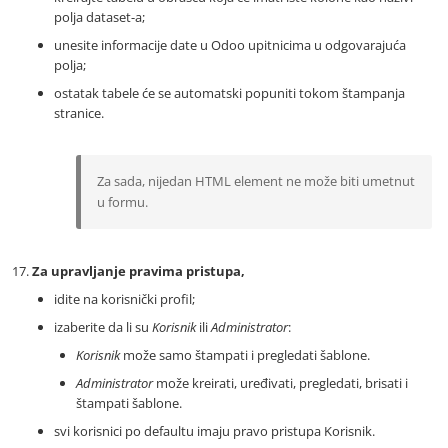
polja dataset-a;
unesite informacije date u Odoo upitnicima u odgovarajuća
polja;
ostatak tabele će se automatski popuniti tokom štampanja
stranice.
Za sada, nijedan HTML element ne može biti umetnut
u formu.
Za upravljanje pravima pristupa,
idite na korisnički profil;
izaberite da li su
Korisnik
ili
Administrator
:
Korisnik
može samo štampati i pregledati šablone.
Administrator
može kreirati, uređivati, pregledati, brisati i
štampati šablone.
svi korisnici po defaultu imaju pravo pristupa Korisnik.