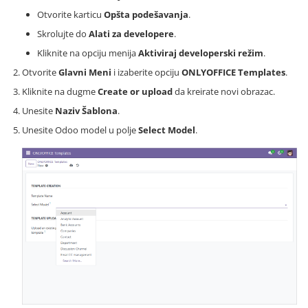
Otvorite karticu
Opšta podešavanja
.
Skrolujte do
Alati za developere
.
Kliknite na opciju menija
Aktiviraj developerski režim
.
Otvorite
Glavni Meni
i izaberite opciju
ONLYOFFICE Templates
.
Kliknite na dugme
Create or upload
da kreirate novi obrazac.
Unesite
Naziv Šablona
.
Unesite Odoo model u polje
Select Model
.