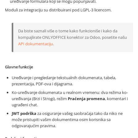
uređivanje formulara koji se mogu popunjavati.
Moduli za integraciju su distribuirani pod LGPL-3 licencom.
Da biste saznali više o tome kako funkcioniše i kako da
kompajlirate ONLYOFFICE konektor za Odoo, posetite našu
API dokumentaciju
.
Glavne funkcije
Uređivanje i pregledanje tekstualnih dokumenata, tabela,
prezentacija, PDF-ova i dijagrama.
Ko-uređivanje dokumenata u realnom vremenu: dva režima ko-
uređivanja (Brzi i Strogi), režim
Praćenja promena
, komentari i
ugrađeni chat.
JWT podrška
za osiguranje vašeg saobraćaja tako da niko ne
može pristupiti vašim dokumentima osim korisnika sa
odgovarajućim pravima.