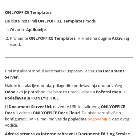
ONLYOFFICE Templates
Da biste instalirali
ONLYOFFICE Templates
modul:
Otvorite
Aplikacije
.
Pronađite
ONLYOFFICE Templates
i kliknite na dugme
Aktiviraj
ispod.
Prvi instalirani modul automatski uspostavlja vezu sa
Document
Server
.
Nakon instalacije modula, prilagodite podešavanja unutar vašeg
Odoo
ako je potrebno. Da biste to uradili, idite na
Početni meni
>
Podešavanja
>
ONLYOFFICE
.
U
Document Server Url
, navedite URL instaliranog
ONLYOFFICE
Docs
ili adresu
ONLYOFFICE Docs Cloud
. Da biste saznali više o
konfiguraciji JWT-a, molimo vas da pogledate
odgovarajući
deo ovog
vodiča.
Adresa servera za interne zahteve iz Document Editing Service
-