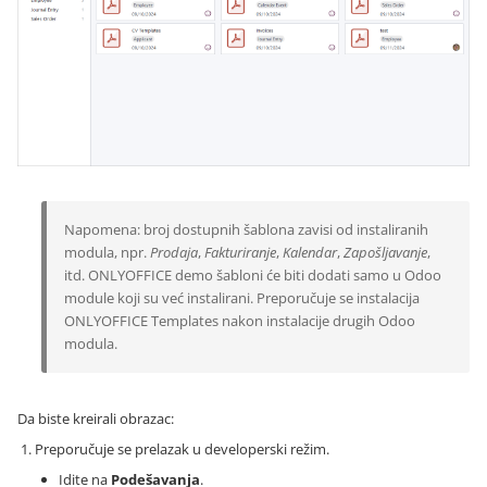
Napomena: broj dostupnih šablona zavisi od instaliranih
modula, npr.
Prodaja
,
Fakturiranje
,
Kalendar
,
Zapošljavanje
,
itd. ONLYOFFICE demo šabloni će biti dodati samo u Odoo
module koji su već instalirani. Preporučuje se instalacija
ONLYOFFICE Templates nakon instalacije drugih Odoo
modula.
Da biste kreirali obrazac:
Preporučuje se prelazak u developerski režim.
Idite na
Podešavanja
.