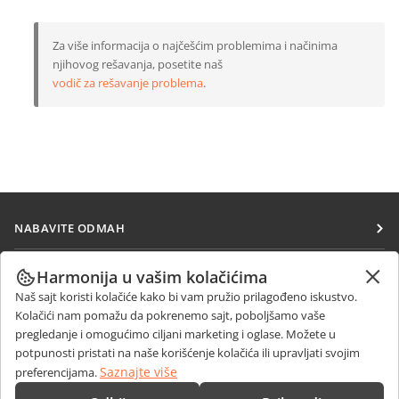
Za više informacija o najčešćim problemima i načinima
njihovog rešavanja, posetite naš
vodič za rešavanje problema
.
NABAVITE ODMAH
Docs
SARAĐUJTE
Harmonija u vašim kolačićima
DocSpace
Naš sajt koristi kolačiće kako bi vam pružio prilagođeno iskustvo.
Za doprinosioce
PRIMAJTE VESTI
Kolačići nam pomažu da pokrenemo sajt, poboljšamo vaše
Workspace
Za prevodioce
pregledanje i omogućimo ciljani marketing i oglase. Možete u
Blog
Konektori
potpunosti pristati na naše korišćenje kolačića ili upravljati svojim
DOBIJTE POMOĆ
Za influensere
Saznajte više
preferencijama.
Desktop aplikacije
Forum
Slobodna radna mesta