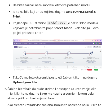
Da biste saznali naziv modela, otvorite potreban modul.
Idite na bilo koji unos koji ima dugme
ONLYOFFICE Send &
Print
.
Pogledajte URL stranice.
je naziv Odoo modela
model-xxx
koji vam je potreban za polje
Select Model
. Zalepite ga u ovo
polje i pritisnite Enter.
Takođe možete otpremiti postojeći šablon klikom na dugme
Upload your file
.
Šablon bi trebalo da bude kreiran i dostupan za uređivanje. Ako
nije, kliknite na dugme
Save manually
u gornjem levom uglu
ekrana prilikom kreiranja šablona.
Ako trebate kreirati više šablona, popunite potrebna polja i kliknite