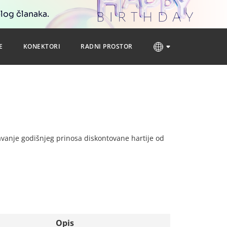
blog članaka.
E
KONEKTORI
RADNI PROSTOR
navanje godišnjeg prinosa diskontovane hartije od
Opis