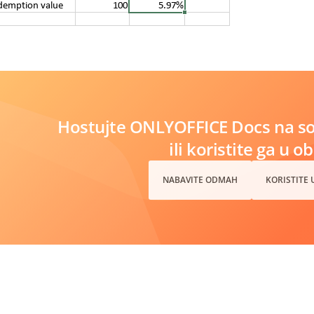
Hostujte ONLYOFFICE Docs na s
ili koristite ga u o
NABAVITE ODMAH
KORISTITE