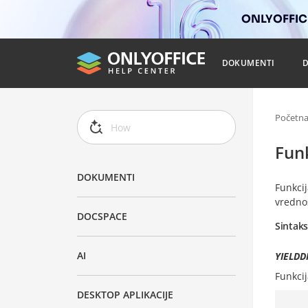
ONLYOFFICE
DOKUMENTI
Početn
Fun
DOKUMENTI
Funkci
vrednos
DOCSPACE
Sintak
AI
YIELDDI
Funkci
DESKTOP APLIKACIJE