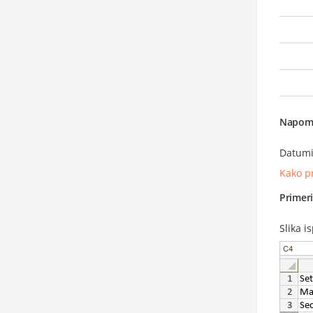
Napom
Datumi
Kako p
Primer
Slika i