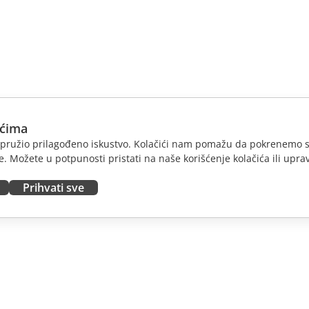
ićima
am pružio prilagođeno iskustvo. Kolačići nam pomažu da pokrenemo s
. Možete u potpunosti pristati na naše korišćenje kolačića ili uprav
Prihvati sve
JTE
DOBIJTE POMOĆ