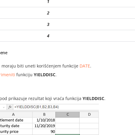
1
2
3
4
ene
 moraju biti uneti korišćenjem funkcije
DATE
.
rimeniti
funkciju
YIELDDISC
.
i
spod prikazuje rezultat koji vraća funkcija
YIELDDISC
.