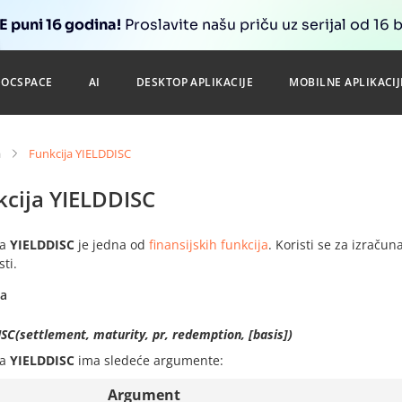
 puni 16 godina!
Proslavite našu priču uz serijal od 16 
DOCSPACE
AI
DESKTOP APLIKACIJE
MOBILNE APLIKACIJ
a
Funkcija YIELDDISC
kcija YIELDDISC
ja
YIELDDISC
je jedna od
finansijskih funkcija
. Koristi se za izraču
ti.
sa
SC(settlement, maturity, pr, redemption, [basis])
ja
YIELDDISC
ima sledeće argumente:
Argument