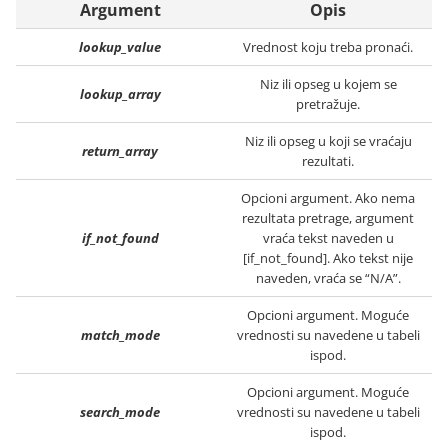
Argument
Opis
lookup_value
Vrednost koju treba pronaći.
Niz ili opseg u kojem se
lookup_array
pretražuje.
Niz ili opseg u koji se vraćaju
return_array
rezultati.
Opcioni argument. Ako nema
rezultata pretrage, argument
if_not_found
vraća tekst naveden u
[if_not_found]. Ako tekst nije
naveden, vraća se “N/A”.
Opcioni argument. Moguće
match_mode
vrednosti su navedene u tabeli
ispod.
Opcioni argument. Moguće
search_mode
vrednosti su navedene u tabeli
ispod.