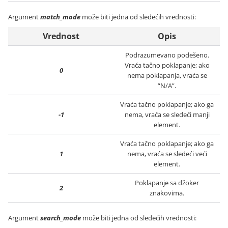
Argument
match_mode
može biti jedna od sledećih vrednosti:
Vrednost
Opis
Podrazumevano podešeno.
Vraća tačno poklapanje; ako
0
nema poklapanja, vraća se
“N/A”.
Vraća tačno poklapanje; ako ga
-1
nema, vraća se sledeći manji
element.
Vraća tačno poklapanje; ako ga
1
nema, vraća se sledeći veći
element.
Poklapanje sa džoker
2
znakovima.
Argument
search_mode
može biti jedna od sledećih vrednosti: