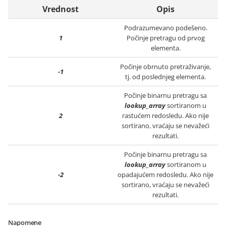
Vrednost
Opis
Podrazumevano podešeno.
1
Počinje pretragu od prvog
elementa.
Počinje obrnuto pretraživanje,
-1
tj. od poslednjeg elementa.
Počinje binarnu pretragu sa
lookup_array
sortiranom u
2
rastućem redosledu. Ako nije
sortirano, vraćaju se nevažeći
rezultati.
Počinje binarnu pretragu sa
lookup_array
sortiranom u
-2
opadajućem redosledu. Ako nije
sortirano, vraćaju se nevažeći
rezultati.
Napomene