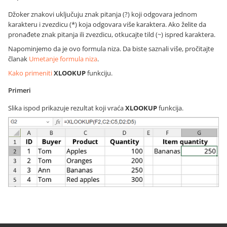
Džoker znakovi uključuju znak pitanja (?) koji odgovara jednom
karakteru i zvezdicu (*) koja odgovara više karaktera. Ako želite da
pronađete znak pitanja ili zvezdicu, otkucajte tild (~) ispred karaktera.
Napominjemo da je ovo formula niza. Da biste saznali više, pročitajte
članak
Umetanje formula niza
.
Kako primeniti
XLOOKUP
funkciju.
Primeri
Slika ispod prikazuje rezultat koji vraća
XLOOKUP
funkcija.