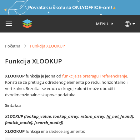
Povratak u školu sa ONLYOFFICE-om!
MENU
Početna
Funkcija XLOOKUP
Funkcija XLOOKUP
XLOOKUP
funkcija je jedna od
funkcija za pretragu i referenciranje
.
Koristi se za pretragu određenog elementa po redu, horizontalno i
vertikalno. Rezultat se vraća u drugoj koloni i može obraditi
dvodimenzionalne skupove podataka.
Sintaksa
XLOOKUP (lookup_value, lookup_array, return_array, [if_not_found],
[match_mode], [search_mode])
XLOOKUP
funkcija ima sledeće argumente: