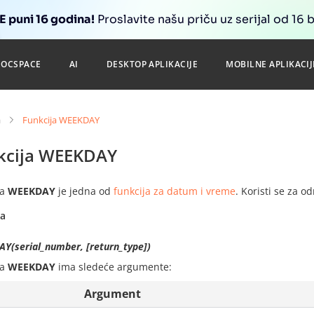
 puni 16 godina!
Proslavite našu priču uz serijal od 16 
DOCSPACE
AI
DESKTOP APLIKACIJE
MOBILNE APLIKACIJ
a
Funkcija WEEKDAY
kcija WEEKDAY
ja
WEEKDAY
je jedna od
funkcija za datum i vreme
. Koristi se za o
sa
Y(serial_number, [return_type])
ja
WEEKDAY
ima sledeće argumente:
Argument