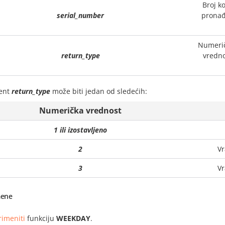
Broj k
serial_number
pronađ
Numeričk
return_type
vredno
ent
return_type
može biti jedan od sledećih:
Numerička vrednost
1 ili izostavljeno
2
Vr
3
Vr
ene
rimeniti
funkciju
WEEKDAY
.