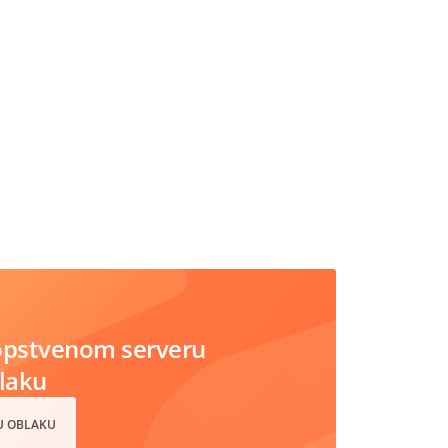
opstvenom serveru
blaku
 U OBLAKU