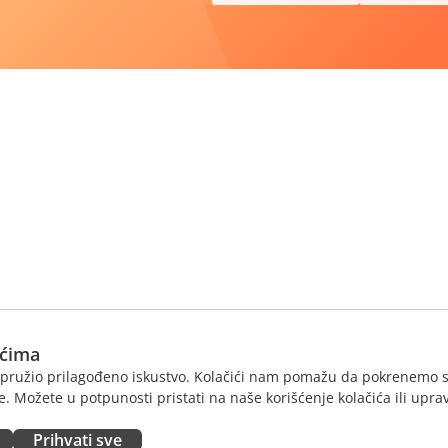
ićima
am pružio prilagođeno iskustvo. Kolačići nam pomažu da pokrenemo s
. Možete u potpunosti pristati na naše korišćenje kolačića ili uprav
Prihvati sve