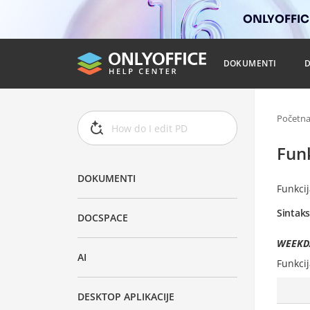
ONLYOFFICE
DOKUMENTI
Početn
Fun
DOKUMENTI
Funkci
Sintak
DOCSPACE
WEEKDA
AI
Funkci
DESKTOP APLIKACIJE