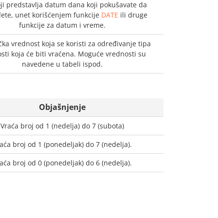
oji predstavlja datum dana koji pokušavate da
ete, unet korišćenjem funkcije
DATE
ili druge
funkcije za datum i vreme.
a vrednost koja se koristi za određivanje tipa
sti koja će biti vraćena. Moguće vrednosti su
navedene u tabeli ispod.
Objašnjenje
Vraća broj od 1 (nedelja) do 7 (subota)
aća broj od 1 (ponedeljak) do 7 (nedelja).
aća broj od 0 (ponedeljak) do 6 (nedelja).