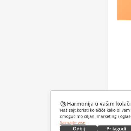
Harmonija u vašim kolač
Naš sajt koristi kolačiće kako bi v
omogućimo ciljani marketing i oglase
Saznajte više
Odbij
Prilagodi