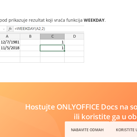
i
spod prikazuje rezultat koji vraća funkcija
WEEKDAY
.
Hostujte ONLYOFFICE Docs na s
ili koristite ga u o
NABAVITE ODMAH
KORISTITE