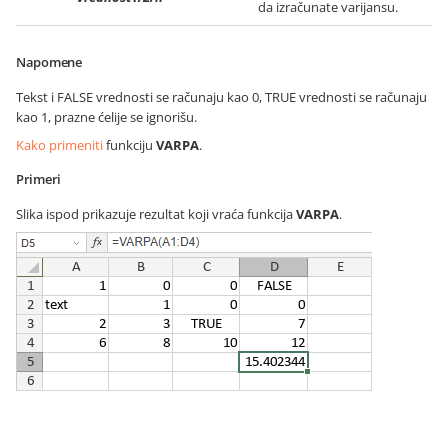
da izračunate varijansu.
Napomene
Tekst i FALSE vrednosti se računaju kao 0, TRUE vrednosti se računaju
kao 1, prazne ćelije se ignorišu.
Kako primeniti
funkciju
VARPA
.
Primeri
Slika ispod prikazuje rezultat koji vraća funkcija
VARPA
.