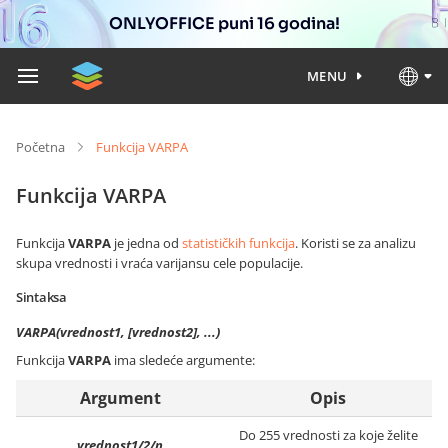
ONLYOFFICE puni 16 godina!
MENU
Početna
Funkcija VARPA
Funkcija VARPA
Funkcija
VARPA
je jedna od
statističkih funkcija
. Koristi se za analizu
skupa vrednosti i vraća varijansu cele populacije.
Sintaksa
VARPA(vrednost1, [vrednost2], ...)
Funkcija
VARPA
ima sledeće argumente:
Argument
Opis
Do 255 vrednosti za koje želite
vrednost1/2/n