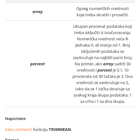
Opseg numeričkih vrednosti
array
koje treba skratiti i prosečiti.
Ukupan procenat podataka koji
treba isključiti iz izračunavanja.
Numerička vrednost veća ili
jednaka 0, ali manja od 1. Broj
isključenih podataka se
zaokružuje na najbliži parni broj.
percent
Na primer, ako
array
sadrži 30
vrednosti i
percent
je 0.1, 10
procenata od 30 tačaka je 3. Ova
vrednost se zaokružuje na 2,
tako da se 1 tačka skraćuje sa
svakog kraja skupa podataka: 1
sa vrha i 1 sa dna skupa.
Napomene
Kako primeniti
funkciju
TRIMMEAN
.