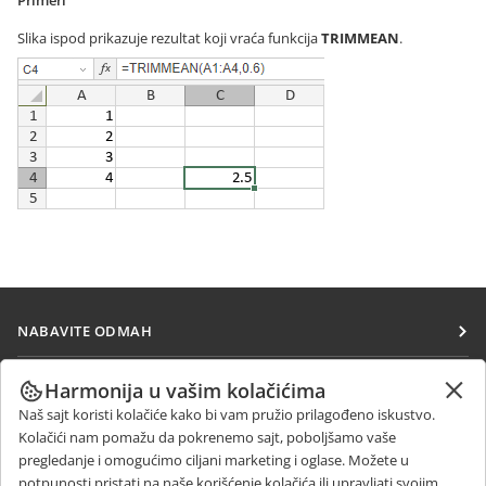
Primeri
Slika ispod prikazuje rezultat koji vraća funkcija
TRIMMEAN
.
NABAVITE ODMAH
Docs
SARAĐUJTE
Harmonija u vašim kolačićima
DocSpace
Naš sajt koristi kolačiće kako bi vam pružio prilagođeno iskustvo.
Za doprinosioce
PRIMAJTE VESTI
Kolačići nam pomažu da pokrenemo sajt, poboljšamo vaše
Workspace
Za prevodioce
pregledanje i omogućimo ciljani marketing i oglase. Možete u
Blog
Konektori
potpunosti pristati na naše korišćenje kolačića ili upravljati svojim