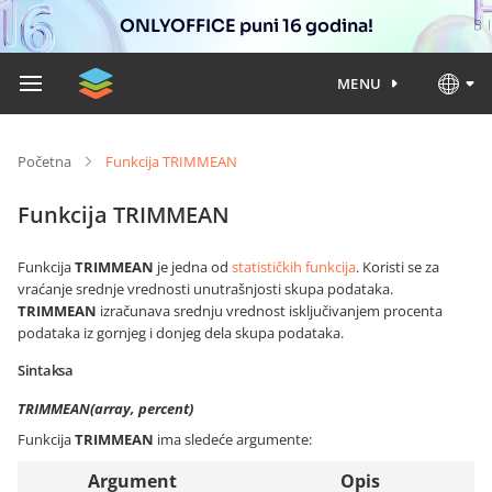
ONLYOFFICE puni 16 godina!
MENU
Početna
Funkcija TRIMMEAN
Funkcija TRIMMEAN
Funkcija
TRIMMEAN
je jedna od
statističkih funkcija
. Koristi se za
vraćanje srednje vrednosti unutrašnjosti skupa podataka.
TRIMMEAN
izračunava srednju vrednost isključivanjem procenta
podataka iz gornjeg i donjeg dela skupa podataka.
Sintaksa
TRIMMEAN(array, percent)
Funkcija
TRIMMEAN
ima sledeće argumente:
Argument
Opis