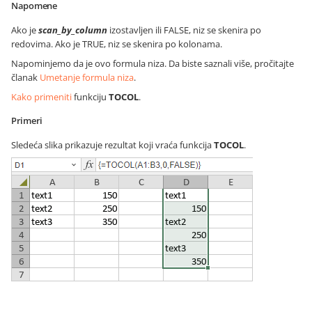
Napomene
Ako je
scan_by_column
izostavljen ili FALSE, niz se skenira po
redovima. Ako je TRUE, niz se skenira po kolonama.
Napominjemo da je ovo formula niza. Da biste saznali više, pročitajte
članak
Umetanje formula niza
.
Kako primeniti
funkciju
TOCOL
.
Primeri
Sledeća slika prikazuje rezultat koji vraća funkcija
TOCOL
.