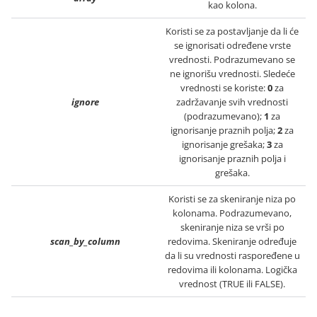
kao kolona.
Koristi se za postavljanje da li će
se ignorisati određene vrste
vrednosti. Podrazumevano se
ne ignorišu vrednosti. Sledeće
vrednosti se koriste:
0
za
ignore
zadržavanje svih vrednosti
(podrazumevano);
1
za
ignorisanje praznih polja;
2
za
ignorisanje grešaka;
3
za
ignorisanje praznih polja i
grešaka.
Koristi se za skeniranje niza po
kolonama. Podrazumevano,
skeniranje niza se vrši po
scan_by_column
redovima. Skeniranje određuje
da li su vrednosti raspoređene u
redovima ili kolonama. Logička
vrednost (TRUE ili FALSE).