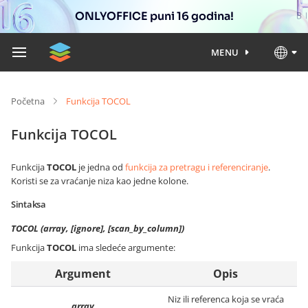
ONLYOFFICE puni 16 godina!
MENU
Početna
Funkcija TOCOL
Funkcija TOCOL
Funkcija
TOCOL
je jedna od
funkcija za pretragu i referenciranje
.
Koristi se za vraćanje niza kao jedne kolone.
Sintaksa
TOCOL (array, [ignore], [scan_by_column])
Funkcija
TOCOL
ima sledeće argumente:
Argument
Opis
Niz ili referenca koja se vraća
array