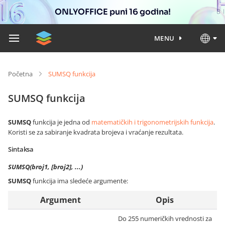
ONLYOFFICE puni 16 godina!
MENU
Početna
SUMSQ funkcija
SUMSQ funkcija
SUMSQ
funkcija je jedna od
matematičkih i trigonometrijskih funkcija
.
Koristi se za sabiranje kvadrata brojeva i vraćanje rezultata.
Sintaksa
SUMSQ(broj1, [broj2], ...)
SUMSQ
funkcija ima sledeće argumente:
Argument
Opis
Do 255 numeričkih vrednosti za