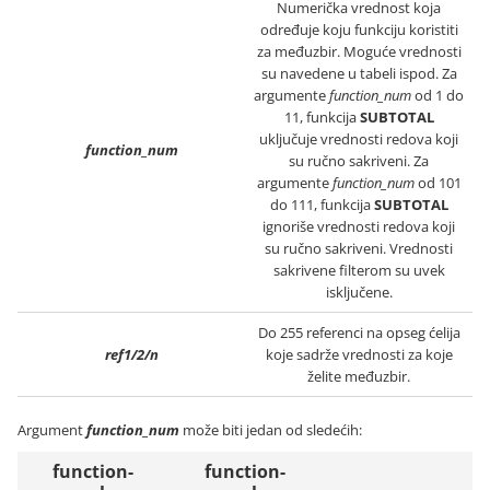
Numerička vrednost koja
određuje koju funkciju koristiti
za međuzbir. Moguće vrednosti
su navedene u tabeli ispod. Za
argumente
function_num
od 1 do
11, funkcija
SUBTOTAL
uključuje vrednosti redova koji
function_num
su ručno sakriveni. Za
argumente
function_num
od 101
do 111, funkcija
SUBTOTAL
ignoriše vrednosti redova koji
su ručno sakriveni. Vrednosti
sakrivene filterom su uvek
isključene.
Do 255 referenci na opseg ćelija
ref1/2/n
koje sadrže vrednosti za koje
želite međuzbir.
Argument
function_num
može biti jedan od sledećih:
function-
function-