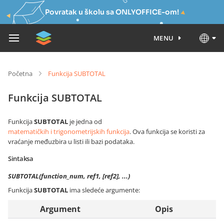
Povratak u školu sa ONLYOFFICE-om!
MENU
Početna
Funkcija SUBTOTAL
Funkcija SUBTOTAL
Funkcija
SUBTOTAL
je jedna od
matematičkih i trigonometrijskih funkcija
. Ova funkcija se koristi za
vraćanje međuzbira u listi ili bazi podataka.
Sintaksa
SUBTOTAL(function_num, ref1, [ref2], ...)
Funkcija
SUBTOTAL
ima sledeće argumente:
Argument
Opis