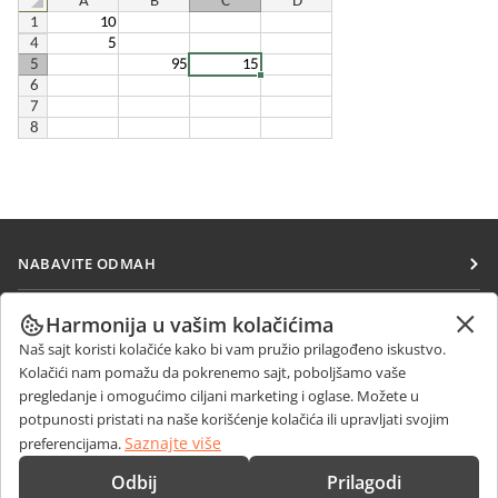
NABAVITE ODMAH
Docs
SARAĐUJTE
Harmonija u vašim kolačićima
DocSpace
Naš sajt koristi kolačiće kako bi vam pružio prilagođeno iskustvo.
Za doprinosioce
PRIMAJTE VESTI
Kolačići nam pomažu da pokrenemo sajt, poboljšamo vaše
Workspace
Za prevodioce
pregledanje i omogućimo ciljani marketing i oglase. Možete u
Blog
Konektori
potpunosti pristati na naše korišćenje kolačića ili upravljati svojim
DOBIJTE POMOĆ
Za influensere
Saznajte više
preferencijama.
Desktop aplikacije
Forum
Slobodna radna mesta
KONTAKTIRAJTE NAS
Odbij
Prilagodi
Mobilne aplikacije
Kursevi obuke