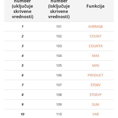
number
number
(uključuje
(isključuje
Funkcija
skrivene
skrivene
vrednosti)
vrednosti)
1
101
AVERAGE
2
102
COUNT
3
103
COUNTA
4
104
MAX
5
105
MIN
6
106
PRODUCT
7
107
STDEV
8
108
STDEVP
9
109
SUM
10
110
VAR