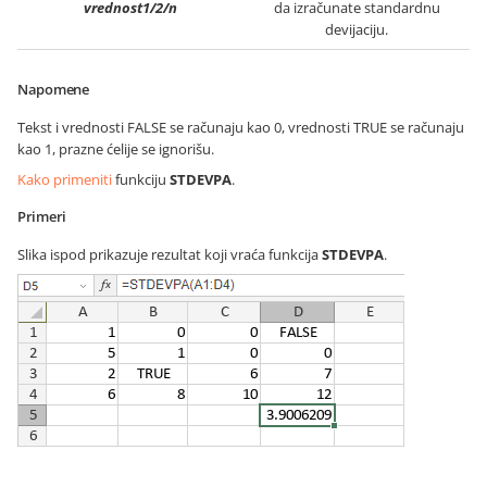
vrednost1/2/n
da izračunate standardnu
devijaciju.
Napomene
Tekst i vrednosti FALSE se računaju kao 0, vrednosti TRUE se računaju
kao 1, prazne ćelije se ignorišu.
Kako primeniti
funkciju
STDEVPA
.
Primeri
Slika ispod prikazuje rezultat koji vraća funkcija
STDEVPA
.