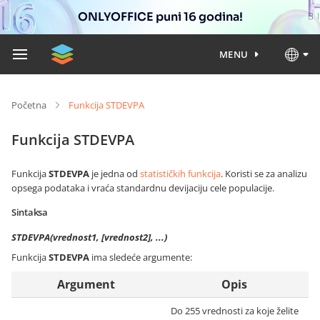
ONLYOFFICE puni 16 godina!
MENU
Početna
Funkcija STDEVPA
Funkcija STDEVPA
Funkcija
STDEVPA
je jedna od
statističkih funkcija
. Koristi se za analizu
opsega podataka i vraća standardnu devijaciju cele populacije.
Sintaksa
STDEVPA(vrednost1, [vrednost2], ...)
Funkcija
STDEVPA
ima sledeće argumente:
Argument
Opis
Do 255 vrednosti za koje želite