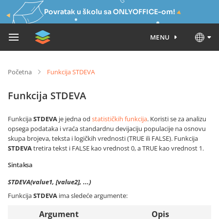
Povratak u školu sa ONLYOFFICE-om!
MENU
Početna
Funkcija STDEVA
Funkcija STDEVA
Funkcija
STDEVA
je jedna od
statističkih funkcija
. Koristi se za analizu
opsega podataka i vraća standardnu devijaciju populacije na osnovu
skupa brojeva, teksta i logičkih vrednosti (TRUE ili FALSE). Funkcija
STDEVA
tretira tekst i FALSE kao vrednost 0, a TRUE kao vrednost 1.
Sintaksa
STDEVA(value1, [value2], ...)
Funkcija
STDEVA
ima sledeće argumente:
Argument
Opis