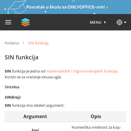
Povratak u školu sa ONLYOFFICE-om!
MENU
Početna
SIN funkcija
SIN funkcija
SIN
funkcija je jedna od
matematičkih i trigonometrijskih funkcija
.
Koristi se za vraćanje sinusa ugla.
Sintaksa
SIN(broj)
SIN
funkcija ima sledeći argument:
Argument
Opis
Numerička vrednost za koju
broj