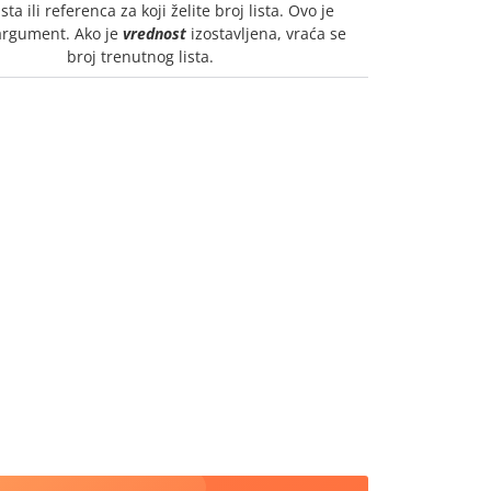
sta ili referenca za koji želite broj lista. Ovo je
argument. Ako je
vrednost
izostavljena, vraća se
broj trenutnog lista.