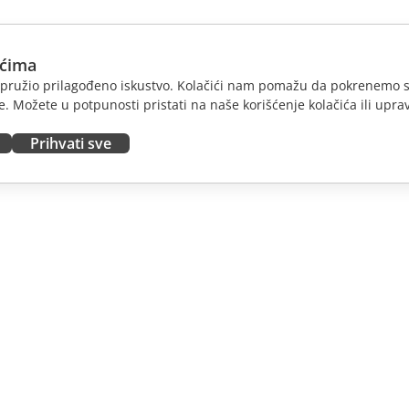
ićima
am pružio prilagođeno iskustvo. Kolačići nam pomažu da pokrenemo s
. Možete u potpunosti pristati na naše korišćenje kolačića ili uprav
Prihvati sve
JTE
DOBIJTE POMOĆ
nosioce
Forum
dioce
Kursevi obuke
nsere
Vebinari
 radna mesta
Bele knjige
E VESTI
Formular za kontakt sa
podrškom