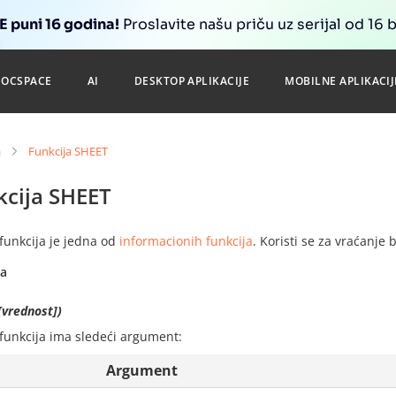
 puni 16 godina!
Proslavite našu priču uz serijal od 16 
DOCSPACE
AI
DESKTOP APLIKACIJE
MOBILNE APLIKACIJ
a
Funkcija SHEET
kcija SHEET
funkcija je jedna od
informacionih funkcija
. Koristi se za vraćanje b
sa
[vrednost])
funkcija ima sledeći argument:
Argument