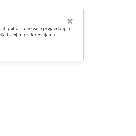
ajt, poboljšamo vaše pregledanje i
ljati svojim preferencijama.
KONTAKTIRAJTE NAS
Pitanja o prodaji
sales@onlyoffice.com
Upiti partnera
partners@onlyoffice.com
Upiti medija
press@onlyoffice.com
Zatraži poziv