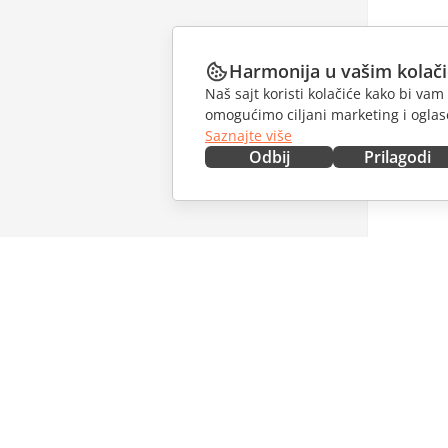
Harmonija u vašim kolač
Naš sajt koristi kolačiće kako bi v
omogućimo ciljani marketing i oglase
Saznajte više
Odbij
Prilagodi
NABAVITE ODMAH
SARAĐU
Docs
Za dopri
DocSpace
Za prevo
Workspace
Za influe
Konektori
Slobodna
Desktop aplikacije
PRIMAJT
Mobilne aplikacije