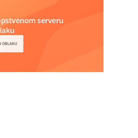
opstvenom serveru
blaku
 U OBLAKU