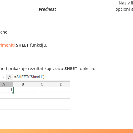
Naziv li
vrednost
opcioni 
ene
rimeniti
SHEET
funkciju.
i
spod prikazuje rezultat koji vraća
SHEET
funkcija.