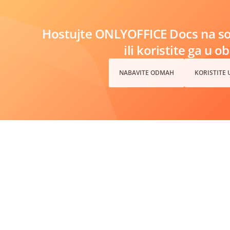
Hostujte ONLYOFFICE Docs na s
ili koristite ga u o
NABAVITE ODMAH
KORISTITE