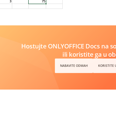
Hostujte ONLYOFFICE Docs na s
ili koristite ga u o
NABAVITE ODMAH
KORISTITE