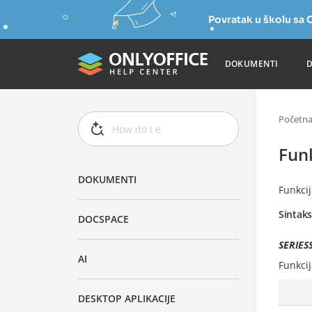
Povratak u školu s
DOKUMENTI
Početn
Fun
DOKUMENTI
Funkci
Sintak
DOCSPACE
SERIESS
AI
Funkci
DESKTOP APLIKACIJE