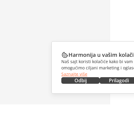
Harmonija u vašim kolač
Naš sajt koristi kolačiće kako bi v
omogućimo ciljani marketing i oglase
Saznajte više
Odbij
Prilagodi
NABAVITE ODMAH
SARAĐU