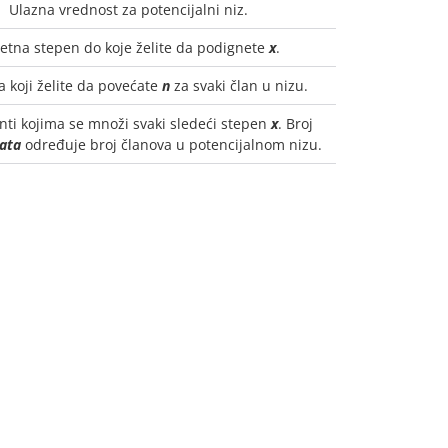
Ulazna vrednost za potencijalni niz.
etna stepen do koje želite da podignete
x
.
a koji želite da povećate
n
za svaki član u nizu.
enti kojima se množi svaki sledeći stepen
x
. Broj
nata
određuje broj članova u potencijalnom nizu.