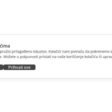
ićima
am pružio prilagođeno iskustvo. Kolačići nam pomažu da pokrenemo s
. Možete u potpunosti pristati na naše korišćenje kolačića ili uprav
Prihvati sve
JTE
DOBIJTE POMOĆ