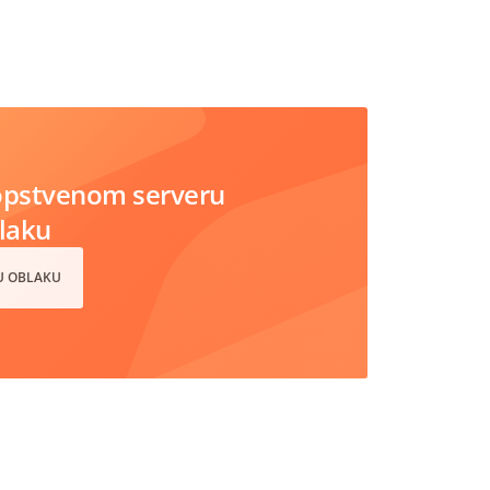
opstvenom serveru
blaku
 U OBLAKU