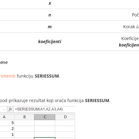
x
n
Poč
m
Korak z
Koeficij
koeficijenti
koeficije
ene
rimeniti
funkciju
SERIESSUM
.
i
spod prikazuje rezultat koji vraća funkcija
SERIESSUM
.