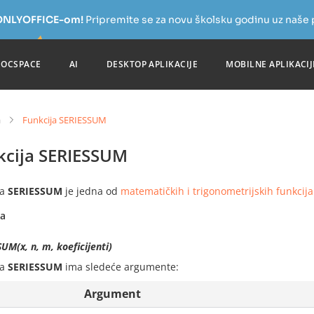
a ONLYOFFICE-om!
Pripremite se za novu školsku godinu uz naše
DOCSPACE
AI
DESKTOP APLIKACIJE
MOBILNE APLIKACIJ
a
Funkcija SERIESSUM
kcija SERIESSUM
ja
SERIESSUM
je jedna od
matematičkih i trigonometrijskih funkcija
sa
UM(x, n, m, koeficijenti)
ja
SERIESSUM
ima sledeće argumente:
Argument