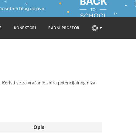
 posebne blog objave.
E
KONEKTORI
RADNI PROSTOR
. Koristi se za vraćanje zbira potencijalnog niza.
Opis