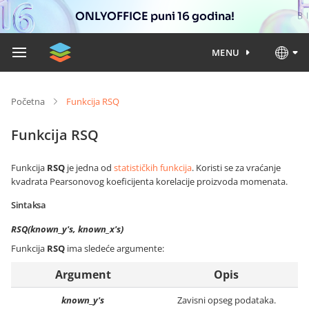
ONLYOFFICE puni 16 godina!
MENU
Početna
Funkcija RSQ
Funkcija RSQ
Funkcija
RSQ
je jedna od
statističkih funkcija
. Koristi se za vraćanje
kvadrata Pearsonovog koeficijenta korelacije proizvoda momenata.
Sintaksa
RSQ(known_y's, known_x's)
Funkcija
RSQ
ima sledeće argumente:
Argument
Opis
known_y's
Zavisni opseg podataka.