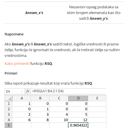
Nezavisni opseg podataka sa
known_x's
istim brojem elemenata kao što
sadrži
known_y's
.
Napomene
Ako
known_y's
ili
known_x's
sadrži tekst, logičke vrednosti ili prazne
ćelije, funkcija će ignorisati te vrednosti, ali će tretirati ćelije sa nultim
vrednostima.
Kako primeniti
funkciju
RSQ
.
Primeri
Slika ispod prikazuje rezultat koji vraća funkcija
RSQ
.