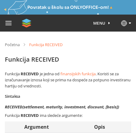
Povratak u školu sa ONLYOFFICE-om!
MENU
Početna
Funkcija RECEIVED
Funkcija RECEIVED
Funkcija
RECEIVED
je jedna od
finansijskih funkcija
. Koristi se za
izračunavanje iznosa koji se prima na dospeće za potpuno investiranu
hartiju od vrednosti.
Sintaksa
RECEIVED(settlement, maturity, investment, discount, [basis])
Funkcija
RECEIVED
ima sledeće argumente:
Argument
Opis