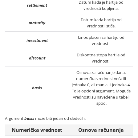
Datum kada je hartija od
settlement
vrednosti kupljena.
Datum kada hartija od
maturity
vrednosti ističe.
Iznos plaćen za hartiju od
investment
vrednosti.
Diskontna stopa hartije od
discount
vrednosti.
Osnova za računanje dana,
numerička vrednost veća ili
jednaka 0, ali manja ili jednaka 4.
basis
To je opcioni argument. Moguće
vrednosti su navedene u tabeli
ispod.
Argument
basis
može biti jedan od sledećih:
Numerička vrednost
Osnova računanja