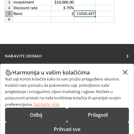
NABAVITE ODMAH
Docs
SARAĐUJTE
Harmonija u vašim kolačićima
DocSpace
Naš sajt koristi kolačiće kako bi vam pružio prilagođeno iskustvo.
Za doprinosioce
PRIMAJTE VESTI
Kolačići nam pomažu da pokrenemo sajt, poboljšamo vaše
Workspace
Za prevodioce
pregledanje i omogućimo ciljani marketing i oglase. Možete u
Blog
Konektori
potpunosti pristati na naše korišćenje kolačića ili upravljati svojim
DOBIJTE POMOĆ
Za influensere
Saznajte više
preferencijama.
Desktop aplikacije
Forum
Slobodna radna mesta
KONTAKTIRAJTE NAS
Odbij
Prilagodi
Mobilne aplikacije
Kursevi obuke
Pitanja o prodaji
sales@onlyoffice.com
onlyoffice.com
Prihvati sve
Vebinari
Upiti partnera
partners@onlyoffice.com