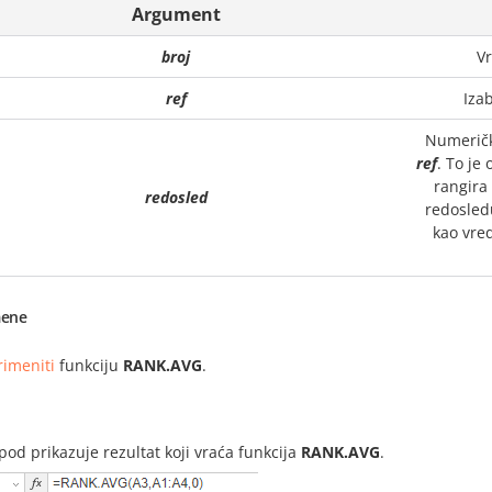
Argument
broj
Vr
ref
Iza
Numeričk
ref
. To je 
rangira
redosled
redosledu
kao vred
ene
rimeniti
funkciju
RANK.AVG
.
i
spod prikazuje rezultat koji vraća funkcija
RANK.AVG
.