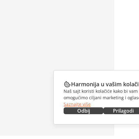
Harmonija u vašim kolač
Naš sajt koristi kolačiće kako bi v
omogućimo ciljani marketing i oglase
Saznajte više
Odbij
Prilagodi