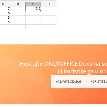
Hostujte ONLYOFFICE Docs na s
ili koristite ga u o
NABAVITE ODMAH
KORISTITE