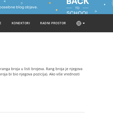
 posebne blog objave.
E
KONEKTORI
RADNI PROSTOR
e ranga broja u listi brojeva. Rang broja je njegova
broja bi bio njegova pozicija). Ako više vrednosti