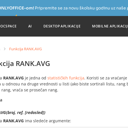
a ONLYOFFICE-om!
Pripremite se za novu školsku godinu uz naše
DOCSPACE
AI
DESKTOP APLIKACIJE
MOBILNE APLIKACIJ
a
Funkcija RANK.AVG
kcija RANK.AVG
ja
RANK.AVG
je jedna od
statističkih funkcija
. Koristi se za vraćanj
a u odnosu na druge vrednosti u listi (ako biste sortirali listu, rang 
i rang, vraća se prosečan rang.
sa
G(broj, ref, [redosled])
ja
RANK.AVG
ima sledeće argumente: