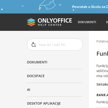
Povratak u školu s
DOKUMENTI
Početn
Fun
DOKUMENTI
Funkci
veličin
ima ist
DOCSPACE
Sintak
AI
RANK.AV
Funkci
DESKTOP APLIKACIJE