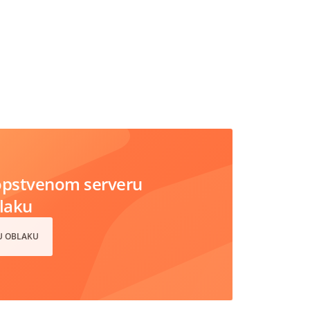
opstvenom serveru
blaku
 U OBLAKU