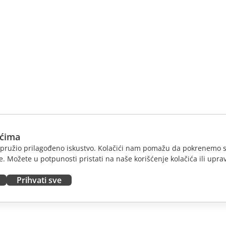
ićima
am pružio prilagođeno iskustvo. Kolačići nam pomažu da pokrenemo s
. Možete u potpunosti pristati na naše korišćenje kolačića ili uprav
Prihvati sve