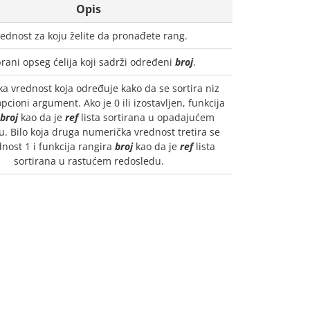
Opis
ednost za koju želite da pronađete rang.
brani opseg ćelija koji sadrži određeni
broj
.
a vrednost koja određuje kako da se sortira niz
opcioni argument. Ako je 0 ili izostavljen, funkcija
broj
kao da je
ref
lista sortirana u opadajućem
. Bilo koja druga numerička vrednost tretira se
nost 1 i funkcija rangira
broj
kao da je
ref
lista
sortirana u rastućem redosledu.