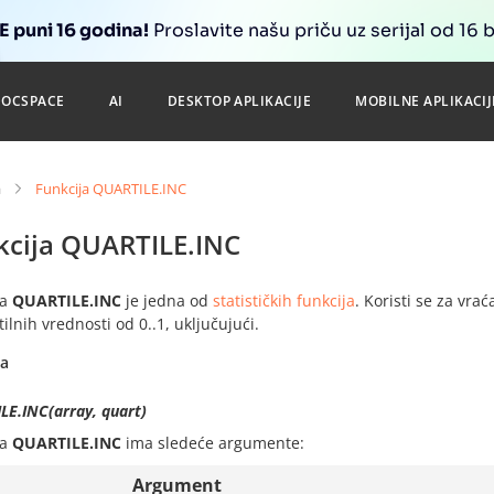
 puni 16 godina!
Proslavite našu priču uz serijal od 16 
DOCSPACE
AI
DESKTOP APLIKACIJE
MOBILNE APLIKACIJ
a
Funkcija QUARTILE.INC
kcija QUARTILE.INC
ja
QUARTILE.INC
je jedna od
statističkih funkcija
. Koristi se za vra
ilnih vrednosti od 0..1, uključujući.
sa
LE.INC(array, quart)
ja
QUARTILE.INC
ima sledeće argumente:
Argument