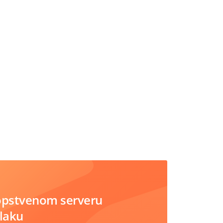
opstvenom serveru
blaku