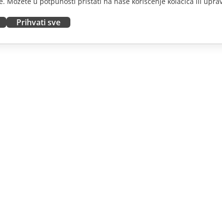
. Možete u potpunosti pristati na naše korišćenje kolačića ili uprav
Prihvati sve
JTE
DOBIJTE POMOĆ
nosioce
Forum
dioce
Kursevi obuke
nsere
Vebinari
 radna mesta
Bele knjige
E VESTI
Formular za kontakt sa
podrškom
Naručite demo