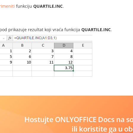
rimeniti
funkciju
QUARTILE.INC
.
i
spod prikazuje rezultat koji vraća funkcija
QUARTILE.INC
.
Hostujte ONLYOFFICE Docs na s
ili koristite ga u o