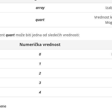
array
Izab
Vrednost k
quart
Mog
ent
quart
može biti jedna od sledećih vrednosti:
Numerička vrednost
0
1
2
3
4
ene