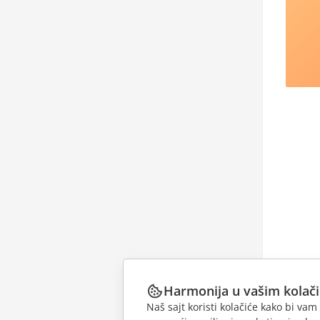
Harmonija u vašim kolač
Naš sajt koristi kolačiće kako bi v