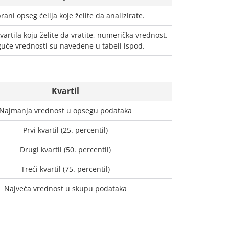
rani opseg ćelija koje želite da analizirate.
vartila koju želite da vratite, numerička vrednost.
uće vrednosti su navedene u tabeli ispod.
Kvartil
Najmanja vrednost u opsegu podataka
Prvi kvartil (25. percentil)
Drugi kvartil (50. percentil)
Treći kvartil (75. percentil)
Najveća vrednost u skupu podataka