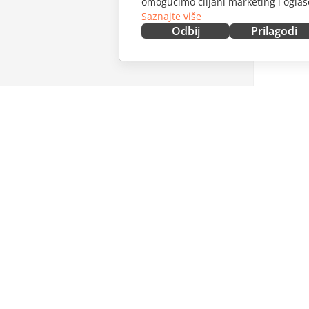
omogućimo ciljani marketing i oglase
Saznajte više
Odbij
Prilagodi
NABAVITE ODMAH
SARAĐU
Docs
Za dopri
DocSpace
Za prevo
Workspace
Za influe
Konektori
Slobodna
Desktop aplikacije
PRIMAJT
Mobilne aplikacije
Blog
ONLYOFFICE.COM