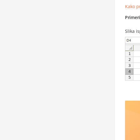
Kako p
Primer
Slika i