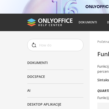
ONLYOFFICE
DOKUMENTI
Početn
Fun
DOKUMENTI
Funkci
percent
DOCSPACE
Sintak
AI
QUARTI
Funkci
DESKTOP APLIKACIJE