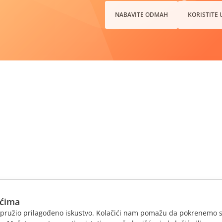
NABAVITE ODMAH
KORISTITE
ićima
am pružio prilagođeno iskustvo. Kolačići nam pomažu da pokrenemo s