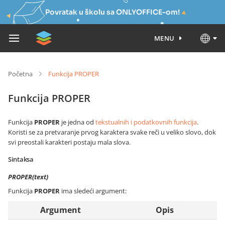
Povratak u školu sa ONLYOFFICE-om!
MENU
Početna
Funkcija PROPER
Funkcija PROPER
Funkcija
PROPER
je jedna od
tekstualnih i podatkovnih funkcija
.
Koristi se za pretvaranje prvog karaktera svake reči u veliko slovo, dok
svi preostali karakteri postaju mala slova.
Sintaksa
PROPER(text)
Funkcija
PROPER
ima sledeći argument:
Argument
Opis