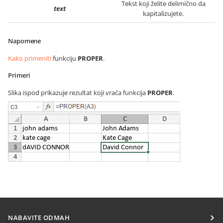
Tekst koji želite delimično da
text
kapitalizujete.
Napomene
Kako primeniti
funkciju
PROPER
.
Primeri
Slika ispod prikazuje rezultat koji vraća funkcija
PROPER
.
NABAVITE ODMAH