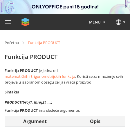
ONLYOFFICE puni 16 godina!
MENU
Početna
Funkcija PRODUCT
Funkcija PRODUCT
Funkcija
PRODUCT
je jedna od
matematičkih i trigonometrijskih funkcija
. Koristi se za množenje svih
brojeva u izabranom opsegu ćelija i vraća proizvod.
Sintaksa
PRODUCT(broj1, [broj2], ...)
Funkcija
PRODUCT
ima sledeće argumente:
Argument
Opis