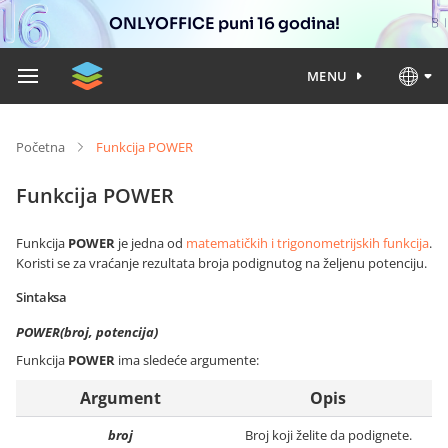
ONLYOFFICE puni 16 godina!
MENU
Početna
Funkcija POWER
Funkcija POWER
Funkcija
POWER
je jedna od
matematičkih i trigonometrijskih funkcija
.
Koristi se za vraćanje rezultata broja podignutog na željenu potenciju.
Sintaksa
POWER(broj, potencija)
Funkcija
POWER
ima sledeće argumente:
Argument
Opis
broj
Broj koji želite da podignete.