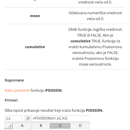
vrednost veća od 0.
Očekivana numerička vrednost
mean
veća od 0.
Oblik funkcije, logička vrednost:
TRUE ili FALSE. Ako je
cumulative
TRUE, funkcija će
cumulative
vratiti kumulativnu Poasonovu
verovatnoću; ako je FALSE,
vratiće Poasonovu funkciju
mase verovatnoće.
Napomene
Kako primeniti
funkciju
POISSON
.
Primeri
Slika ispod prikazuje rezultat koji vraća funkcija
POISSON
.