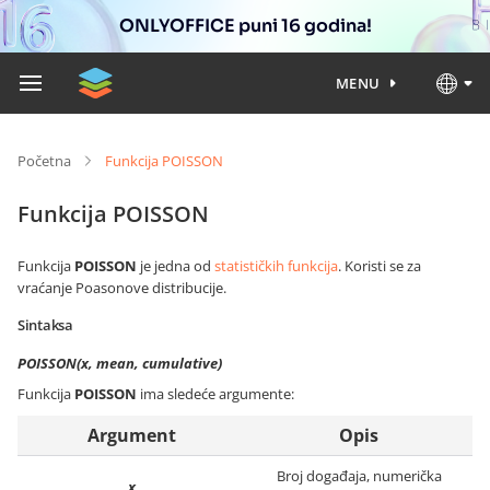
ONLYOFFICE puni 16 godina!
MENU
Početna
Funkcija POISSON
Funkcija POISSON
Funkcija
POISSON
je jedna od
statističkih funkcija
. Koristi se za
vraćanje Poasonove distribucije.
Sintaksa
POISSON(x, mean, cumulative)
Funkcija
POISSON
ima sledeće argumente:
Argument
Opis
Broj događaja, numerička
x