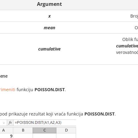
Argument
x
Bro
mean
O
Oblik fu
cumulativ
cumulative
verovatnoć
ene
rimeniti
funkciju
POISSON.DIST
.
i
spod prikazuje rezultat koji vraća funkcija
POISSON.DIST
.