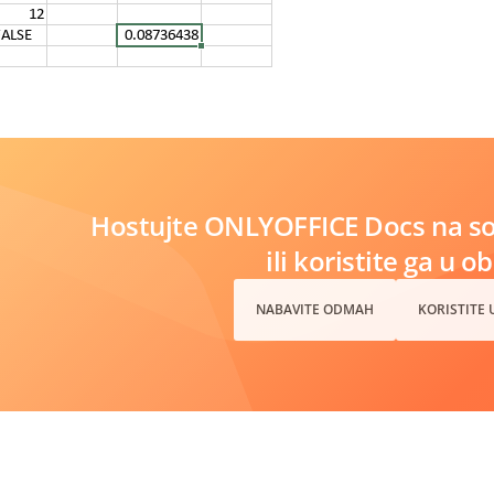
Hostujte ONLYOFFICE Docs na s
ili koristite ga u o
NABAVITE ODMAH
KORISTITE