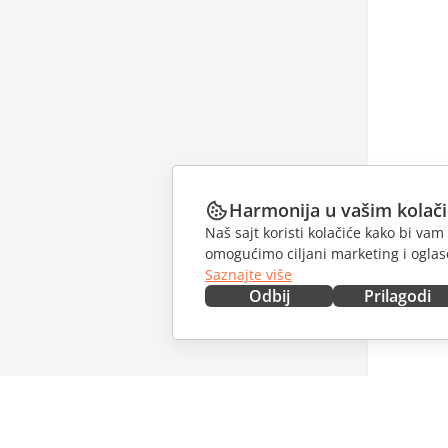
Harmonija u vašim kolač
Naš sajt koristi kolačiće kako bi v
omogućimo ciljani marketing i oglase
Saznajte više
Odbij
Prilagodi