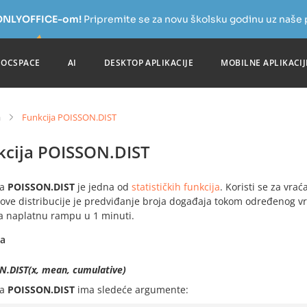
a ONLYOFFICE-om!
Pripremite se za novu školsku godinu uz naše
DOCSPACE
AI
DESKTOP APLIKACIJE
MOBILNE APLIKACIJ
a
Funkcija POISSON.DIST
kcija POISSON.DIST
ja
POISSON.DIST
je jedna od
statističkih funkcija
. Koristi se za vr
ove distribucije je predviđanje broja događaja tokom određenog vr
na naplatnu rampu u 1 minuti.
sa
N.DIST(x, mean, cumulative)
ja
POISSON.DIST
ima sledeće argumente: