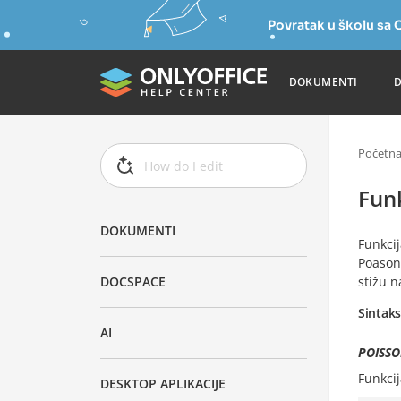
Povratak u školu s
DOKUMENTI
Početn
Fun
DOKUMENTI
Funkci
Poason
stižu 
DOCSPACE
Sintak
AI
POISSO
Funkci
DESKTOP APLIKACIJE