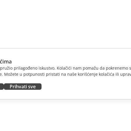
ićima
am pružio prilagođeno iskustvo. Kolačići nam pomažu da pokrenemo s
. Možete u potpunosti pristati na naše korišćenje kolačića ili uprav
Prihvati sve