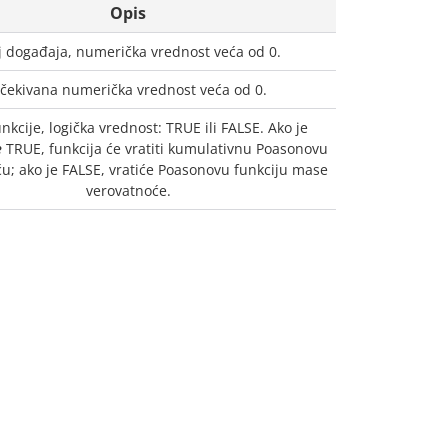
Opis
j događaja, numerička vrednost veća od 0.
čekivana numerička vrednost veća od 0.
nkcije, logička vrednost: TRUE ili FALSE. Ako je
e
TRUE, funkcija će vratiti kumulativnu Poasonovu
u; ako je FALSE, vratiće Poasonovu funkciju mase
verovatnoće.