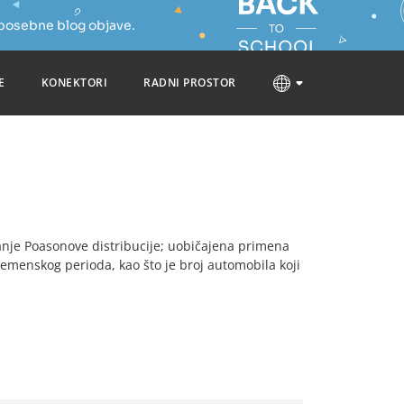
 posebne blog objave.
E
KONEKTORI
RADNI PROSTOR
aćanje Poasonove distribucije; uobičajena primena
emenskog perioda, kao što je broj automobila koji