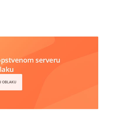
opstvenom serveru
blaku
 U OBLAKU