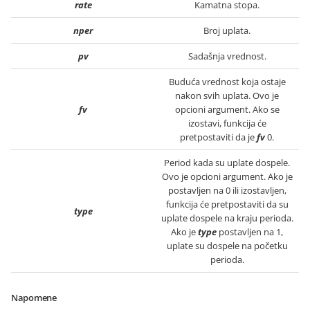
rate
Kamatna stopa.
nper
Broj uplata.
pv
Sadašnja vrednost.
Buduća vrednost koja ostaje
nakon svih uplata. Ovo je
fv
opcioni argument. Ako se
izostavi, funkcija će
pretpostaviti da je
fv
0.
Period kada su uplate dospele.
Ovo je opcioni argument. Ako je
postavljen na 0 ili izostavljen,
funkcija će pretpostaviti da su
type
uplate dospele na kraju perioda.
Ako je
type
postavljen na 1,
uplate su dospele na početku
perioda.
Napomene