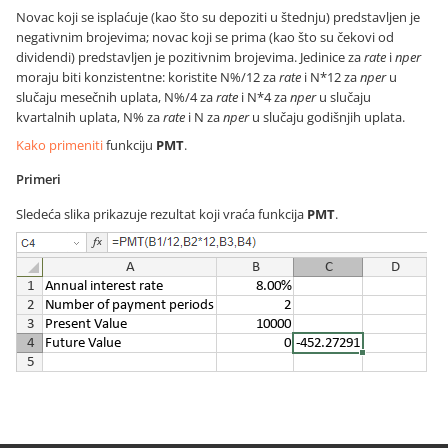
Novac koji se isplaćuje (kao što su depoziti u štednju) predstavljen je
negativnim brojevima; novac koji se prima (kao što su čekovi od
dividendi) predstavljen je pozitivnim brojevima. Jedinice za
rate
i
nper
moraju biti konzistentne: koristite N%/12 za
rate
i N*12 za
nper
u
slučaju mesečnih uplata, N%/4 za
rate
i N*4 za
nper
u slučaju
kvartalnih uplata, N% za
rate
i N za
nper
u slučaju godišnjih uplata.
Kako primeniti
funkciju
PMT
.
Primeri
Sledeća slika prikazuje rezultat koji vraća funkcija
PMT
.