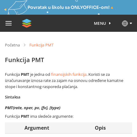
Povratak u školu sa ONLYOFFICE-om!
MENU
Početna
Funkcija PMT
Funkcija PMT
Funkcija
PMT
je jedna od
finansijskih funkcija
. Koristi se za
izračunavanje iznosa rate za zajam na osnovu određene kamatne
stope i konstantnog rasporeda plaćanja.
Sintaksa
PMT(rate, nper, pv, [fv], [type)
Funkcija
PMT
ima sledeće argumente:
Argument
Opis