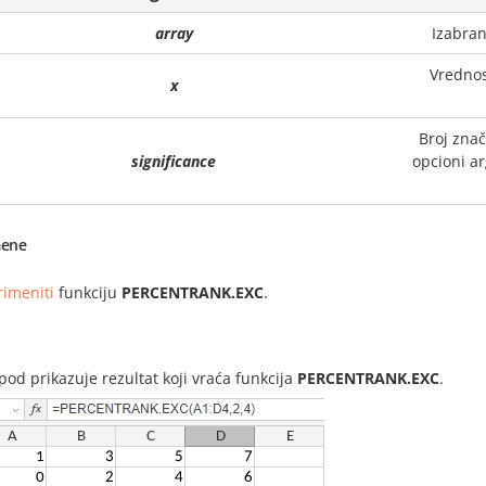
array
Izabran
Vrednos
x
Broj znač
significance
opcioni ar
ene
rimeniti
funkciju
PERCENTRANK.EXC
.
i
spod prikazuje rezultat koji vraća funkcija
PERCENTRANK.EXC
.