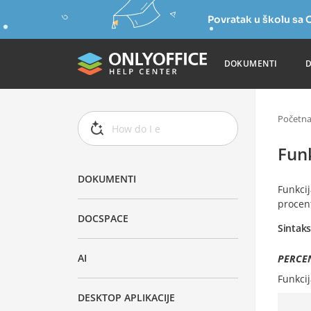
Povratak u školu s
DOKUMENTI
Početn
Fun
DOKUMENTI
Funkci
procent
DOCSPACE
Sintak
AI
PERCEN
Funkci
DESKTOP APLIKACIJE