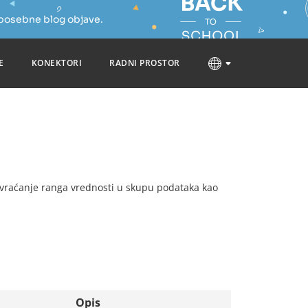
 posebne blog objave.
E
KONEKTORI
RADNI PROSTOR
za vraćanje ranga vrednosti u skupu podataka kao
Opis