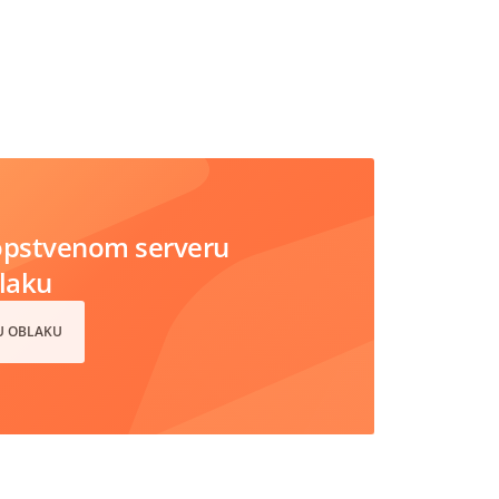
opstvenom serveru
blaku
 U OBLAKU