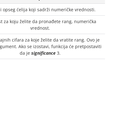
i opseg ćelija koji sadrži numeričke vrednosti.
t za koju želite da pronađete rang, numerička
vrednost.
ajnih cifara za koje želite da vratite rang. Ovo je
gument. Ako se izostavi, funkcija će pretpostaviti
da je
significance
3.