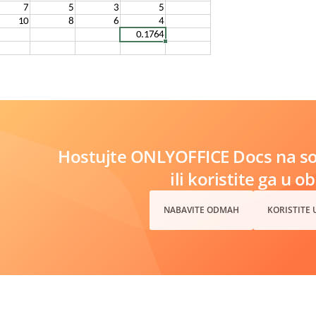
Hostujte ONLYOFFICE Docs na s
ili koristite ga u o
NABAVITE ODMAH
KORISTITE