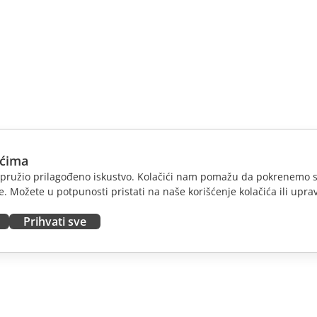
ićima
am pružio prilagođeno iskustvo. Kolačići nam pomažu da pokrenemo s
. Možete u potpunosti pristati na naše korišćenje kolačića ili uprav
Prihvati sve