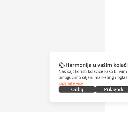
Harmonija u vašim kolač
Naš sajt koristi kolačiće kako bi v
omogućimo ciljani marketing i oglase
Saznajte više
Odbij
Prilagodi