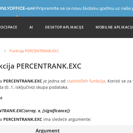
a ONLYOFFICE-om!
Pripremite se za novu školsku godinu uz naše
DOCSPACE
AI
DESKTOP APLIKACIJE
MOBILNE APLIKACIJ
a
Funkcija PERCENTRANK.EXC
kcija PERCENTRANK.EXC
ja
PERCENTRANK.EXC
je jedna od
statističkih funkcija
. Koristi se 
a (0..1, isključivo) skupa podataka.
sa
TRANK.EXC(array, x, [significance])
ja
PERCENTRANK.EXC
ima sledeće argumente:
Argument